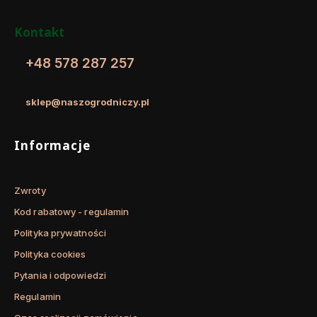
Kontakt
+48 578 287 257
pon. - pt. / 8:00 - 15:00
sklep@naszogrodniczy.pl
Linki w stopce
Informacje
Zwroty
Kod rabatowy - regulamin
Polityka prywatności
Polityka cookies
Pytania i odpowiedzi
Regulamin