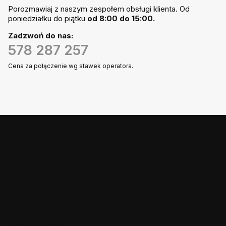
Porozmawiaj z naszym zespołem obsługi klienta. Od
poniedziałku do piątku
od 8:00 do 15:00.
Zadzwoń do nas:
578 287 257
Cena za połączenie wg stawek operatora.
Nasz rodzinny sklep ogrodniczy działa
od 1991r
WYSYŁAMY TAK SZYBKO
BEZPIECZNE PŁATNOŚCI
WYGO
JAK MOŻEMY
Dzięki certyfikatowi i
Kurierz
Sprawdź jak szybko wysyłamy
szyfrowaniu SSL
odbior
w karcie produktu