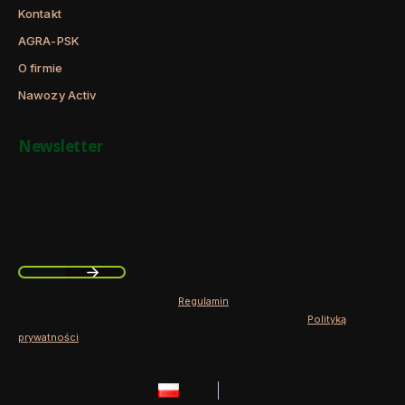
Kontakt
AGRA-PSK
O firmie
Nawozy Activ
Newsletter
Zapisz się, aby otrzymywać najlepsze oferty i zyskać dostęp do
eksperckich porad.
Twój adres e-mail
Zapisując się, akceptujesz nasz
Regulamin
(w zakresie dotyczącym
Newslettera). Przetwarzanie danych odbywa się zgodnie z
Polityką
prywatności
.
polski
zł