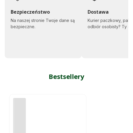
i
n
i
Bezpieczeństwo
Dostawa
"
Na naszej stronie Twoje dane są
Kurier paczkowy, pale
K
i
bezpieczne.
odbiór osobisty? Ty d
e
p
e
n
k
e
r
l
Bestsellery