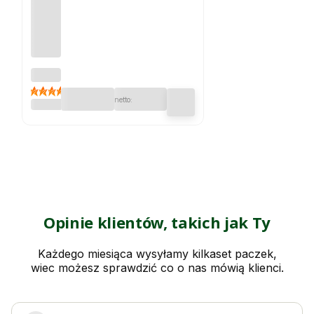
Donic
a
4.7
Molio
ETHICK
Roun
d
78x6
4h
TMO
O80
piask
owa
Opinie klientów, takich jak Ty
Każdego miesiąca wysyłamy kilkaset paczek,
wiec możesz sprawdzić co o nas mówią klienci.