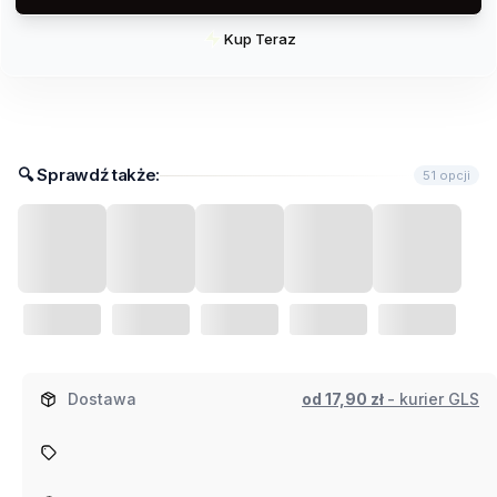
Kup Teraz
Szybki
zakup
dla
produktu
Ogórek
🔍︎​ Sprawdź także:
51 opcji
sałatkowy
"Salamanda"
Kiepenkerl
Dostawa
od 17,90 zł
- kurier GLS