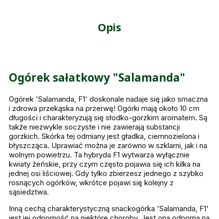
Opis
Ogórek sałatkowy "Salamanda"
Ogórek 'Salamanda, F1' doskonale nadaje się jako smaczna
i zdrowa przekąska na przerwę! Ogórki mają około 10 cm
długości i charakteryzują się słodko-gorzkim aromatem. Są
także niezwykle soczyste i nie zawierają substancji
gorzkich. Skórka tej odmiany jest gładka, ciemnozielona i
błyszcząca. Uprawiać można je zarówno w szklarni, jak i na
wolnym powietrzu. Ta hybryda F1 wytwarza wyłącznie
kwiaty żeńskie, przy czym często pojawia się ich kilka na
jednej osi liściowej. Gdy tylko zbierzesz jednego z szybko
rosnących ogórków, wkrótce pojawi się kolejny z
sąsiedztwa.
Inną cechą charakterystyczną snackogórka 'Salamanda, F1'
jest jej odporność na niektóre choroby. Jest ona odporna na