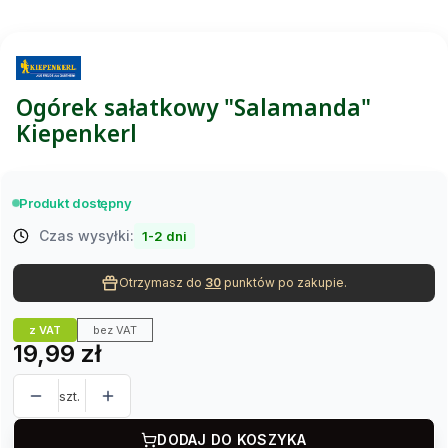
Ogórek sałatkowy "Salamanda"
Kiepenkerl
Produkt dostępny
Czas wysyłki:
1-2 dni
Otrzymasz do
30
punktów po zakupie.
z VAT
bez VAT
Cena
19,99 zł
szt.
DODAJ DO KOSZYKA