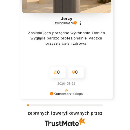
Jerzy
zweryfikowano
Zaskakująco porządne wykonanie. Donica
wygląda bardzo profesjonalnie. Paczka
przyszła cała i zdrowa.
0
0
2026-05-22
Komentarz sklepu
Opinie takie jak ta są dla nas niezwykle cenne.
Dziękujemy za czas poświęcony na jej
zebranych i zweryfikowanych przez
wystawienie