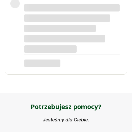
Świetny produkt! Polecam
Kordian W
dotyczy produktu: Nawóz do kwiatów i roślin
kwitnących 1kg na 1000l wody Activ Garden
Potrzebujesz pomocy?
Jesteśmy dla Ciebie.