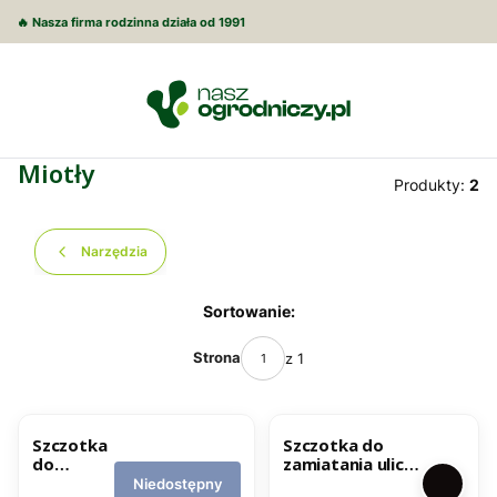
🔥 Nasza firma rodzinna działa od 1991
Miotły
Produkty:
2
Narzędzia
Lista produktów
Sortowanie:
Strona
z 1
Szczotka
Szczotka do
do
zamiatania ulicy
zamiatani
z trzonkiem
Niedostępny