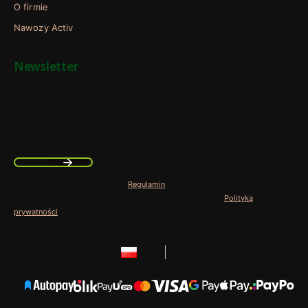
O firmie
Nawozy Activ
Newsletter
Zapisz się, aby otrzymywać najlepsze oferty i zyskać dostęp do
eksperckich porad.
Twój adres e-mail
Zapisując się, akceptujesz nasz
Regulamin
(w zakresie dotyczącym
Newslettera). Przetwarzanie danych odbywa się zgodnie z
Polityką
prywatności
.
polski
zł