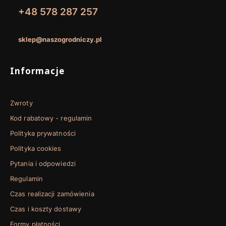
+48 578 287 257
pon. - pt. / 8:00 - 15:00
sklep@naszogrodniczy.pl
Linki w stopce
Informacje
Zwroty
Kod rabatowy - regulamin
Polityka prywatności
Polityka cookies
Pytania i odpowiedzi
Regulamin
Czas realizacji zamówienia
Czas i koszty dostawy
Formy płatności