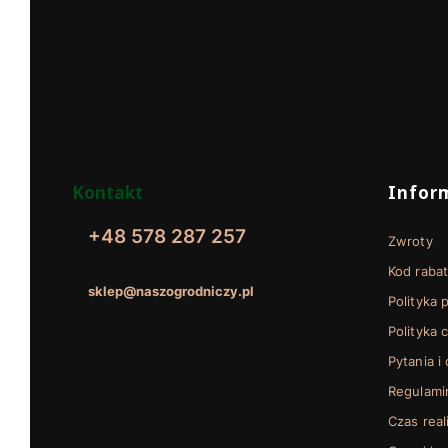
Nasz rodzinny sklep ogrodniczy działa
od 1991r
Linki w
Kontakt
Infor
+48 578 287 257
Zwroty
pon. - pt. / 8:00 - 15:00
Kod raba
sklep@naszogrodniczy.pl
Polityka 
Polityka 
Pytania i
Regulami
Czas real