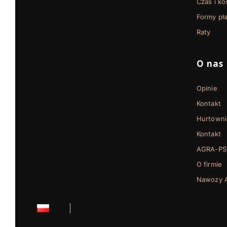
Czas i k
Formy pła
Raty
O nas
Opinie
Kontakt
Hurtowni
Kontakt
AGRA-PS
O firmie
Nawozy A
polski
zł