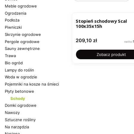
Meble ogrodowe
Ogrodzenia
Podłoża
Stopień schodowy Scal
100x35x15h
Piwniczki
Skrzynie ogrodowe
Cena
209,10 zł
Pergole ogrodowe
Sauny zewnętrzne
Zobacz produkt
Trawa
Bio ogród
Lampy do roślin
Woda w ogrodzie
Pojemniki na kosze na śmieci
Płyty betonowe
Schody
Domki ogrodowe
Nawozy
Sztuczne rośliny
Na narzędzia
Nasiona