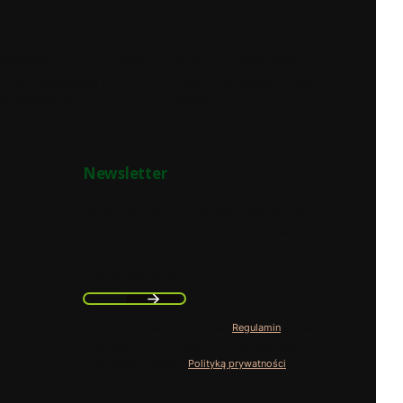
BEZPIECZNE PŁATNOŚCI
WYGODNA DOSTAWA
Dzięki certyfikatowi i
Kurierzy, paczkomaty i punkty
szyfrowaniu SSL
odbioru
Newsletter
Zapisz się, aby otrzymywać najlepsze oferty i
zyskać dostęp do eksperckich porad.
Twój adres e-mail
Zapisując się, akceptujesz nasz
Regulamin
(w zakresie
dotyczącym Newslettera). Przetwarzanie danych
odbywa się zgodnie z
Polityką prywatności
.