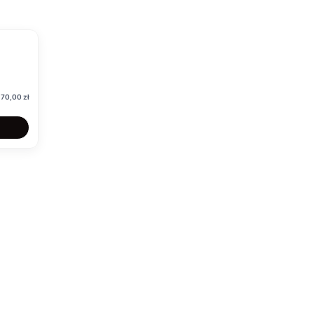
Cena
170,00 zł