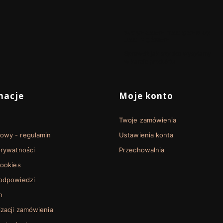
WYSYŁAMY TAK SZYBKO
JAK MOŻEMY
Sprawdź jak szybko wysyłamy
w karcie produktu
 stopce
macje
Moje konto
Twoje zamówienia
towy - regulamin
Ustawienia konta
prywatności
Przechowalnia
cookies
 odpowiedzi
n
izacji zamówienia