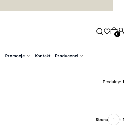
Produkty
Promocje
Kontakt
Producenci
Produkty:
1
Strona
z 1