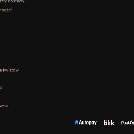
oszty dostawy
tności
a kwiatów
K
ctiv