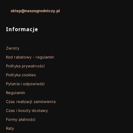
pon. - pt. / 8:00 - 15:00
sklep@naszogrodniczy.pl
Linki w stopce
Informacje
Zwroty
Kod rabatowy - regulamin
Polityka prywatności
Polityka cookies
Pytania i odpowiedzi
Regulamin
Czas realizacji zamówienia
Czas i koszty dostawy
Formy płatności
Raty