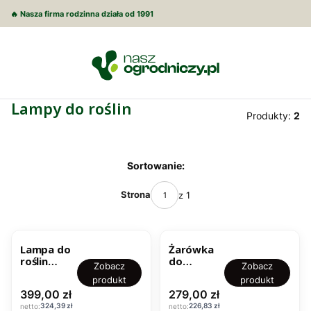
🔥 Nasza firma rodzinna działa od 1991
Lampy do roślin
Produkty:
2
Lista produktów
Sortowanie:
Strona
z 1
Lampa do
Żarówka
roślin
do
Zobacz
Zobacz
oprawa
doświetla
produkt
produkt
Vigo +
nia roślin -
Cena
Cena
399,00 zł
279,00 zł
żarówka
Lampa
Cena
Cena
LED Luna
LED Luna
324,39 zł
226,83 zł