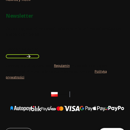
Newsletter
Zapisz się, aby otrzymywać najlepsze oferty i zyskać dostęp do
eksperckich porad.
Twój adres e-mail
Zapisując się, akceptujesz nasz
Regulamin
(w zakresie dotyczącym
Newslettera). Przetwarzanie danych odbywa się zgodnie z
Polityką
prywatności
.
polski
zł