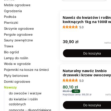
Meble ogrodowe
Ogrodzenia
BESTSELLER
Podłoża
Nawóz do kwiatów i roślin
kwitnących 1kg na 1000l 
Piwniczki
Activ Garden
5.0
Skrzynie ogrodowe
Pergole ogrodowe
Sauny zewnętrzne
Cena
39,90 zł
Trawa
Bio ogród
Do koszyka
Lampy do roślin
Woda w ogrodzie
OKAZJA
Pojemniki na kosze na śmieci
Naturalny nawóz Innbio
drzewek i krzew owocowy
Płyty betonowe
7,3kg na 350m2
5.0
Domki ogrodowe
Cena promocyjna
80,10 zł
Nawozy
89,00 zł
-10%
do owoców i warzyw
Najniższa cena:
89,00 zł
do kwiatów i roślin
ozdobnych
Do koszyka
osmocote - długodziałające