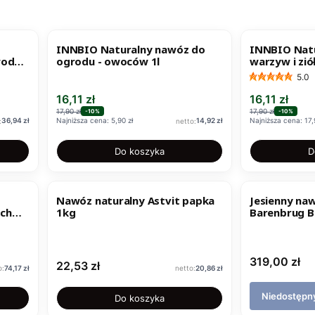
OKAZJA
OKAZJA
INNBIO Naturalny nawóz do
INNBIO Nat
wody
ogrodu - owoców 1l
warzyw i ziół
5.0
Cena promocyjna
Cena promo
16,11 zł
16,11 zł
17,90 zł
17,90 zł
-10%
-10%
Cena
Cena
36,94 zł
Najniższa cena:
5,90 zł
14,92 zł
Najniższa cena:
17,
Do koszyka
D
Nawóz naturalny Astvit papka
Jesienny na
ch
1kg
Barenbrug Ba
Cena
319,00 zł
Cena
22,53 zł
Cena
Cena
74,17 zł
20,86 zł
Niedostępn
Do koszyka