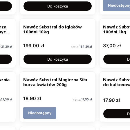
Niedostępn
Do koszyka
rza
Nawóz Substral do iglaków
Nawóz Subst
nych
100dni 10kg
100dni 1kg
Cena
Cena
199,00 zł
37,00 zł
Cena
Cena
21,20 zł
184,26 zł
Do koszyka
D
sznia
Nawóz Substral Magiczna Siła
Nawóz Subst
burza kwiatów 200g
do balkono
Cena
18,90 zł
Cena
Cena
Cena
17,90 zł
21,30 zł
17,50 zł
Niedostępny
D