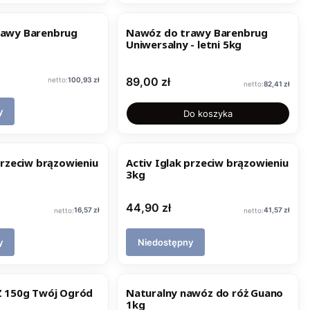
rawy Barenbrug
Nawóz do trawy Barenbrug
Uniwersalny - letni 5kg
Cena
Cena
89,00 zł
100,93 zł
Cena
82,41 zł
y
Do koszyka
przeciw brązowieniu
Activ Iglak przeciw brązowieniu
3kg
Cena
44,90 zł
Cena
Cena
16,57 zł
41,57 zł
y
Niedostępny
Z 150g Twój Ogród
Naturalny nawóz do róż Guano
1kg