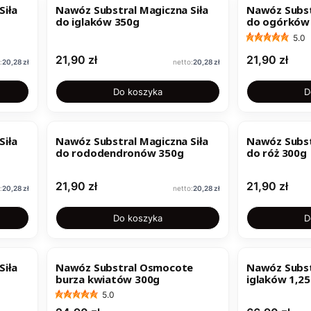
Siła
Nawóz Substral Magiczna Siła
Nawóz Subst
do iglaków 350g
do ogórków
5.0
Cena
Cena
21,90 zł
21,90 zł
Cena
Cena
20,28 zł
20,28 zł
Do koszyka
D
Siła
Nawóz Substral Magiczna Siła
Nawóz Subst
do rododendronów 350g
do róż 300g
Cena
Cena
21,90 zł
21,90 zł
Cena
Cena
20,28 zł
20,28 zł
Do koszyka
D
Siła
Nawóz Substral Osmocote
Nawóz Subs
burza kwiatów 300g
iglaków 1,25
5.0