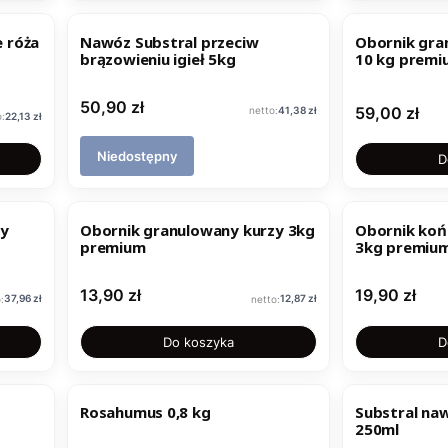
 róża
Nawóz Substral przeciw
Obornik gra
brązowieniu igieł 5kg
10 kg premi
Cena
50,90 zł
Cena
Cena
59,00 zł
41,38 zł
Cena
22,13 zł
Niedostępny
D
zy
Obornik granulowany kurzy 3kg
Obornik koń
premium
3kg premiu
Cena
Cena
13,90 zł
19,90 zł
Cena
Cena
37,96 zł
12,87 zł
Do koszyka
D
Rosahumus 0,8 kg
Substral na
250ml