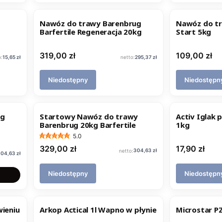
Nawóz do trawy Barenbrug
Nawóz do t
Barfertile Regeneracja 20kg
Start 5kg
Cena
Cena
319,00 zł
109,00 zł
Cena
Cena
15,65 zł
295,37 zł
Niedostępny
Niedostępn
ug
Startowy Nawóz do trawy
Activ Iglak 
Barenbrug 20kg Barfertile
1kg
5.0
Cena
Cena
329,00 zł
17,90 zł
Cena
304,63 zł
ena
04,63 zł
Niedostępny
Niedostępn
wieniu
Arkop Actical 1l Wapno w płynie
Microstar P