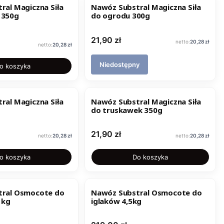
ral Magiczna Siła
Nawóz Substral Magiczna Siła
 350g
do ogrodu 300g
Cena
21,90 zł
Cena
20,28 zł
Cena
20,28 zł
Niedostępny
o koszyka
ral Magiczna Siła
Nawóz Substral Magiczna Siła
do truskawek 350g
Cena
21,90 zł
Cena
Cena
20,28 zł
20,28 zł
o koszyka
Do koszyka
tral Osmocote do
Nawóz Substral Osmocote do
 kg
iglaków 4,5kg