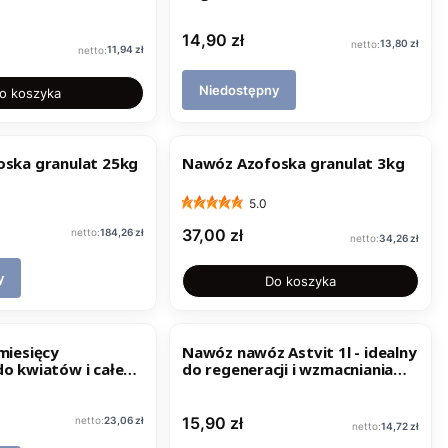
Cena
14,90 zł
Cena
13,80 zł
Cena
11,94 zł
Niedostępny
o koszyka
ska granulat 25kg
Nawóz Azofoska granulat 3kg
5.0
Cena
Cena
37,00 zł
184,26 zł
Cena
34,26 zł
y
Do koszyka
miesięcy
Nawóz nawóz Astvit 1l - idealny
o kwiatów i całego
do regeneracji i wzmacniania
g
roślin
Cena
Cena
15,90 zł
23,06 zł
Cena
14,72 zł