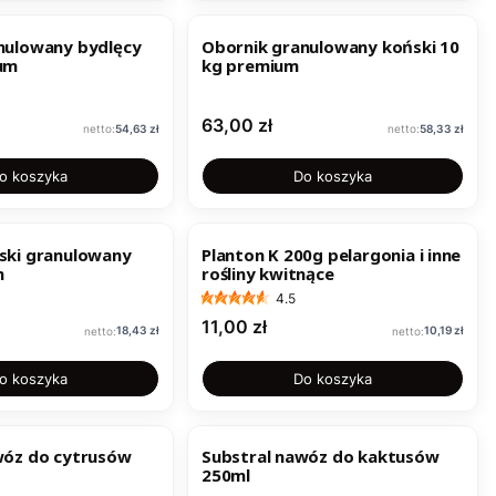
nulowany bydlęcy
Obornik granulowany koński 10
um
kg premium
Cena
63,00 zł
Cena
Cena
54,63 zł
58,33 zł
o koszyka
Do koszyka
ski granulowany
Planton K 200g pelargonia i inne
m
rośliny kwitnące
4.5
Cena
11,00 zł
Cena
Cena
18,43 zł
10,19 zł
o koszyka
Do koszyka
wóz do cytrusów
Substral nawóz do kaktusów
250ml