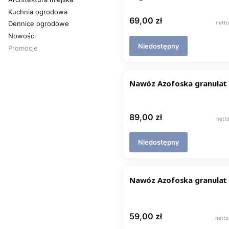
Kuchnia ogrodowa
Cena
69,00 zł
Dennice ogrodowe
Nowości
Niedostępny
Promocje
Koniec menu
Nawóz Azofoska granulat
Cena
89,00 zł
Niedostępny
Nawóz Azofoska granulat
Cena
59,00 zł