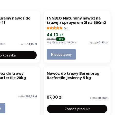
OKAZJA
uralny nawóz do
INNBIO Naturalny nawóz na
 1l
trawę z sprayerem 2l na 600m2
5.0
Cena promocyjna
44,10 zł
cyjna
49,00 zł
-10%
Cena
Najniższa cena:
49,00 zł
40,83 zł
Cena
90 zł
14,92 zł
Niedostępny
o koszyka
wóz do trawy
Nawóz do trawy Barenbrug
rfertile 20kg
Barfertile Jesienny 5 kg
Cena
Cena
87,00 zł
295,37 zł
Cena
80,56 zł
y
Zobacz produkt