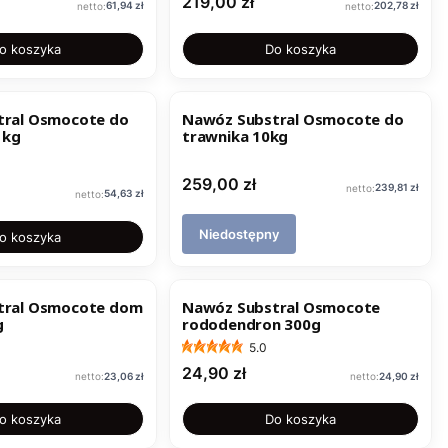
Cena
219,00 zł
Cena
Cena
61,94 zł
202,78 zł
o koszyka
Do koszyka
tral Osmocote do
Nawóz Substral Osmocote do
 kg
trawnika 10kg
Cena
259,00 zł
Cena
239,81 zł
Cena
54,63 zł
Niedostępny
o koszyka
tral Osmocote dom
Nawóz Substral Osmocote
g
rododendron 300g
5.0
Cena
24,90 zł
Cena
Cena
23,06 zł
24,90 zł
o koszyka
Do koszyka