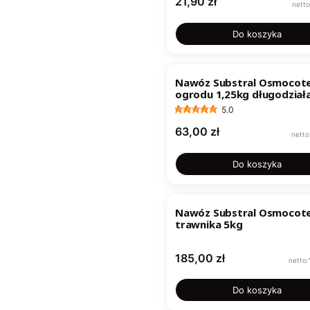
Cena
21,90 zł
Do koszyka
Nawóz Substral Osmocot
ogrodu 1,25kg długodział
5.0
Cena
63,00 zł
Do koszyka
Nawóz Substral Osmocot
trawnika 5kg
Cena
185,00 zł
Do koszyka