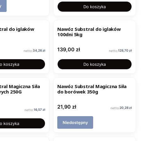
y
Do koszyka
ral do iglaków
Nawóz Substral do iglaków
100dni 5kg
Cena
139,00 zł
Cena
Cena
34,26 zł
128,70 zł
o koszyka
Do koszyka
ral Magiczna Siła
Nawóz Substral Magiczna Siła
wych 250G
do borówek 350g
Cena
21,90 zł
Cena
20,28 zł
Cena
16,57 zł
Niedostępny
o koszyka