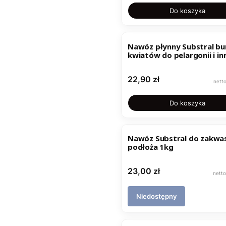
Do koszyka
Nawóz płynny Substral bu
kwiatów do pelargonii i in
kwiatów kwitnących 1l
Cena
22,90 zł
Do koszyka
Nawóz Substral do zakwa
podłoża 1kg
Cena
23,00 zł
Niedostępny