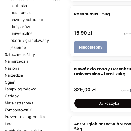
azofoska
rosahumus
Rosahumus 150g
nawozy naturalne
do iglaków
Cena
16,90 zł
uniwersalne
obornik granulowany
Niedostępny
jesienne
Sztuczne rośliny
Na narzędzia
Nawóz do trawy Barenbr
Nasiona
Uniwersalny - letni 20kg
Narzędzia
Barfertile
Ogień
Cena
329,00 zł
Lampy ogrodowe
C
3
Ozdoby
Mata rattanowa
Do koszyka
Kompostowniki
Prezent dla ogrodnika
Activ Iglak przeciw brązo
Inne
5kg
Architektura miejska