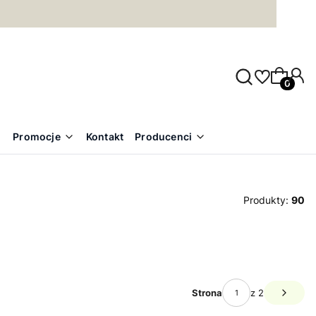
Produkty
Promocje
Kontakt
Producenci
Produkty:
90
Strona
z 2
Następ