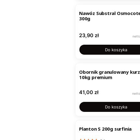
Nawóz Substral Osmocote
300g
Cena
23,90 zł
Do koszyka
Obornik granulowany kur
10kg premium
Cena
41,00 zł
Do koszyka
Planton S 200g surfinia