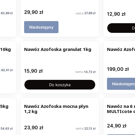
Cena
29,90 zł
Cena
Cena
Cena
12,90 zł
63,89 zł
27,69 zł
Niedostępny
D
 10kg
Nawóz Azofoska granulat 1kg
Nawóz Azofo
Cena
199,00 zł
Cena
Cena
15,90 zł
82,41 zł
Cena
14,72 zł
Niedostępn
Do koszyka
 5kg
Nawóz Azofoska mocna płyn
Nawóz na 6 
1,2 kg
MULTIcote d
ogrodu 500
Cena
24,90 zł
Cena
23,90 zł
Cena
Cena
54,63 zł
22,13 zł