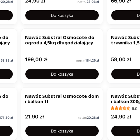
Cena
Cena
24,90 zł
66,90 zł
Cena
Cena
20,28 zł
23,06 zł
Do koszyka
D
e do
Nawóz Substral Osmocote do
Nawóz Subs
ający
ogrodu 4,5kg długodziałający
trawnika 1,5
Cena
Cena
199,00 zł
59,00 zł
Cena
Cena
58,33 zł
184,26 zł
Do koszyka
D
e do
Nawóz Substral Osmocote dom
Nawóz Subs
i balkon 1l
i balkon 300
5.0
Cena
Cena
21,90 zł
24,90 zł
Cena
Cena
171,30 zł
20,28 zł
Do koszyka
D