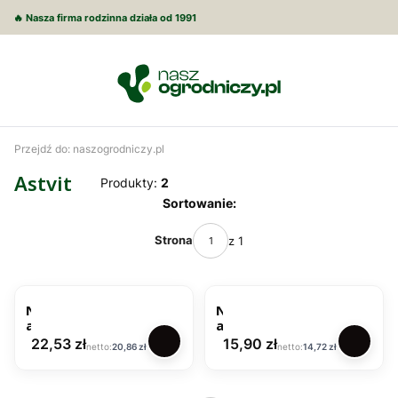
🔥 Nasza firma rodzinna działa od 1991
Przejdź do:
naszogrodniczy.pl
Astvit
Produkty:
2
Lista produktów
Sortowanie:
Strona
z 1
N
N
a
a
w
w
Cena
Cena
22,53 zł
15,90 zł
Cena
Cena
20,86 zł
14,72 zł
ó
ó
z
z
n
n