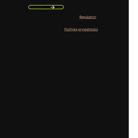
Zapisując się, akceptujesz nasz
Regulamin
(w zakresie
dotyczącym Newslettera). Przetwarzanie danych
odbywa się zgodnie z
Polityką prywatności
.