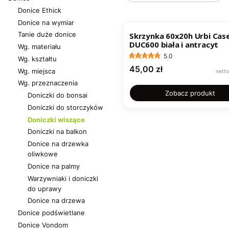
Donice Ethick
Donice na wymiar
Tanie duże donice
Skrzynka 60x20h Urbi Cas
DUC600 biała i antracyt
Wg. materiału
5.0
Wg. kształtu
Cena
45,00 zł
Wg. miejsca
Wg. przeznaczenia
Zobacz produkt
Doniczki do bonsai
Doniczki do storczyków
Doniczki wiszące
Doniczki na balkon
Donice na drzewka
oliwkowe
Donice na palmy
Warzywniaki i doniczki
do uprawy
Donice na drzewa
Donice podświetlane
Donice Vondom