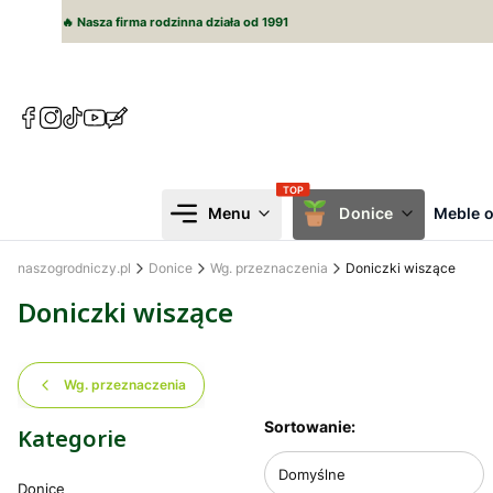
🔥 Nasza firma rodzinna działa od 1991
(Otwiera
(Otwiera
(Otwiera
(Otwiera
(Otwiera
się
się
się
się
się
w
w
w
w
w
nowej
nowej
nowej
nowej
nowej
karcie)
karcie)
karcie)
karcie)
karcie)
Menu
Donice
Meble 
naszogrodniczy.pl
Donice
Wg. przeznaczenia
Doniczki wiszące
Doniczki wiszące
Wg. przeznaczenia
Lista produktów
Sortowanie:
Kategorie
Domyślne
Donice