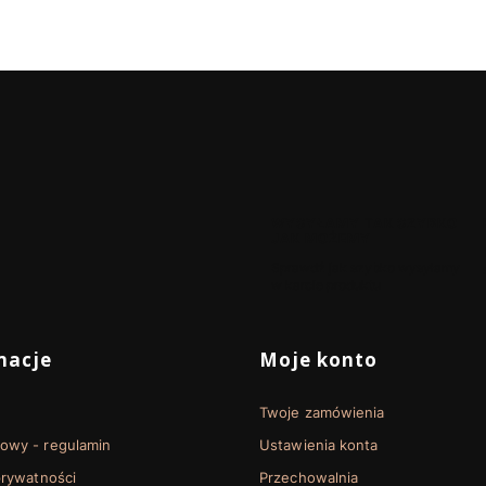
WYSYŁAMY TAK SZYBKO
JAK MOŻEMY
Sprawdź jak szybko wysyłamy
w karcie produktu
 stopce
macje
Moje konto
Twoje zamówienia
towy - regulamin
Ustawienia konta
prywatności
Przechowalnia