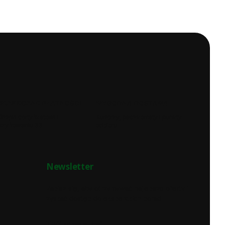
BEZPIECZNE PŁATNOŚCI
WYGODNA DOSTAWA
Dzięki certyfikatowi i
Kurierzy, paczkomaty i punkty
szyfrowaniu SSL
odbioru
Newsletter
Zapisz się, aby otrzymywać najlepsze oferty i
zyskać dostęp do eksperckich porad.
Twój adres e-mail