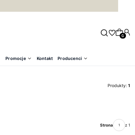
Produkty
Promocje
Kontakt
Producenci
Produkty:
1
Strona
z 1