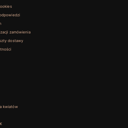
cookies
 odpowiedzi
n
izacji zamówienia
oszty dostawy
tności
a kwiatów
K