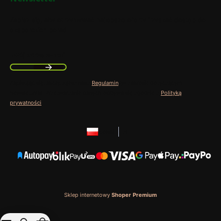
Zapisz się, aby otrzymywać najlepsze oferty i zyskać dostęp do
eksperckich porad.
Twój adres e-mail
Zapisując się, akceptujesz nasz
Regulamin
(w zakresie dotyczącym
Newslettera). Przetwarzanie danych odbywa się zgodnie z
Polityką
prywatności
.
polski
zł
Sklep internetowy
Shoper Premium