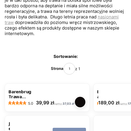
je w taki sposób, aby trawa na boiska sportowe była
bardzo odporna na deptanie i miała silne możliwości
regeneracyjne, a trawa na tereny reprezentacyjne wolniej
rosła i była delikatna. Długo letnia praca nad
nasionami
traw
doprowadziła do poziomu wręcz mistrzowskiego,
czego efektem są produkty dostępne w naszym sklepie
internetowym.
Lista produktów
Sortowanie:
Strona
z 1
Barenbrug
B
Trawa
a
UNIWERSAL
r
Cena
Cena
39,99 zł
189,00 zł
5.0
5.0
Cena
C
37,03 zł
17
NA Resilient
e
Blue 1kg na
n
50 m2
b
r
J
N
u
e
a