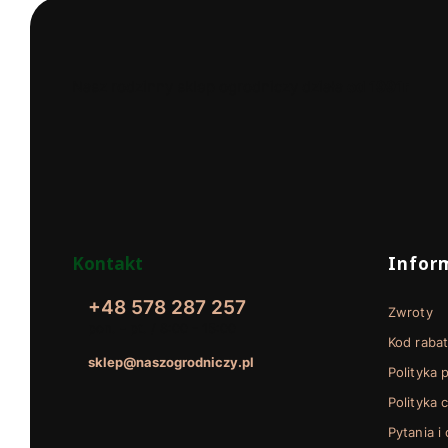
Nasz rodzinny sklep ogrodniczy działa
od 1991r
Linki w
Kontakt
Infor
+48 578 287 257
Zwroty
pon. - pt. / 8:00 - 15:00
Kod raba
sklep@naszogrodniczy.pl
Polityka 
Polityka 
Pytania i