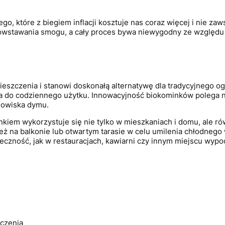
o, które z biegiem inflacji kosztuje nas coraz więcej i nie z
owstawania smogu, a cały proces bywa niewygodny ze względu
eszczenia i stanowi doskonałą alternatywę dla tradycyjnego ogr
ka do codziennego użytku. Innowacyjność biokominków polega n
odowiska dymu.
kiem wykorzystuje się nie tylko w mieszkaniach i domu, ale r
eż na balkonie lub otwartym tarasie w celu umilenia chłodne
eczność, jak w restauracjach, kawiarni czy innym miejscu wypo
zczenia