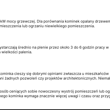
kW mocy grzewczej. Dla porównania kominek opalany drzewem 
omieszczenia lub ogrzaniu niewielkiego pomieszczenia.
e wystarczają średnio na plenie przez około 3 do 6 godzin pracy
 wielkości palenia.
ominka cieszy się dobrymi opiniami zwłaszcza u mieszkańców
ni żadnych pozwoleń czy projektów architektonicznych. Niem
a osób ceniących sobie nowoczesny wystrój pomieszczeń lub og
yjnego kominka wymaga znacznie więcej uwagi i czasu oraz pr