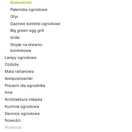
Biokominki
Paleniska ogrodowe
Ofyr
Gazowe kominki ogrodowe
Big green egg grill
Grille
Stojak na drewno
kominkowe
Lampy ogrodowe
Ozdoby
Mata rattanowa
Kompostowniki
Prezent dla ogrodnika
Inne
Architektura miejska
Kuchnia ogrodowa
Dennice ogrodowe
Nowości
Promocje