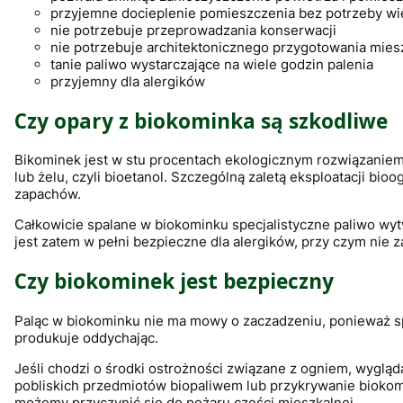
przyjemne docieplenie pomieszczenia bez potrzeby wi
nie potrzebuje przeprowadzania konserwacji
nie potrzebuje architektonicznego przygotowania mie
tanie paliwo wystarczające na wiele godzin palenia
przyjemny dla alergików
Czy opary z biokominka są szkodliwe
Bikominek jest w stu procentach ekologicznym rozwiązaniem
lub żelu, czyli bioetanol. Szczególną zaletą eksploatacji b
zapachów.
Całkowicie spalane w biokominku specjalistyczne paliwo wy
jest zatem w pełni bezpieczne dla alergików, przy czym nie 
Czy biokominek jest bezpieczny
Paląc w biokominku nie ma mowy o zaczadzeniu, ponieważ spa
produkuje oddychając.
Jeśli chodzi o środki ostrożności związane z ogniem, wyglą
pobliskich przedmiotów biopaliwem lub przykrywanie biokom
możemy przyczynić się do pożaru części mieszkalnej.