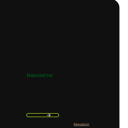
BEZPIECZNE PŁATNOŚCI
WYGODNA DOSTAWA
Dzięki certyfikatowi i
Kurierzy, paczkomaty i punkty
szyfrowaniu SSL
odbioru
Newsletter
Zapisz się, aby otrzymywać najlepsze oferty i
zyskać dostęp do eksperckich porad.
Twój adres e-mail
Zapisując się, akceptujesz nasz
Regulamin
(w zakresie