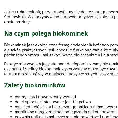
Koniec menu
Jak co roku jesienią przygotowujemy się do sezonu grzewczeg
środowiska. Wykorzystywane surowce przyczyniają się do p
opału na zimę.
Na czym polega biokominek
Biokominek jest ekologiczną formą docieplenia każdego pomi
ale także praktycznych jeśli chodzi o funkcjonowanie komin
pachnącego smogu, ani szkodliwego dla organizmu i dla śr
Estetycznie wyglądający element docieplenia zwany biokomin
czy patio. Mobilny biokominek wykorzystany może być równi
atutem może stać się w miejscach uczęszczanych przez społ
Zalety biokominków
estetyczny i nowoczesny wygląd
do eksploatacji stosowane jest biopaliwo
oszczędność czasu i corocznego nakładu finansowego
mobilność urządzenia bez podłączenia dokominowego
pozwala uniknąć zanieczyszczenie powietrza i pomies