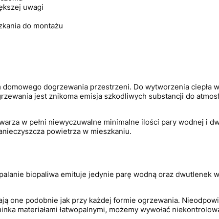
ększej uwagi
szkania do montażu
 domowego dogrzewania przestrzeni. Do wytworzenia ciepła wyk
ioogrzewania jest znikoma emisja szkodliwych substancji do atm
twarza w pełni niewyczuwalne minimalne ilości pary wodnej i
zanieczyszcza powietrza w mieszkaniu.
lanie biopaliwa emituje jedynie parę wodną oraz dwutlenek wę
dają one podobnie jak przy każdej formie ogrzewania. Nieodpow
inka materiałami łatwopalnymi, możemy wywołać niekontrolowan