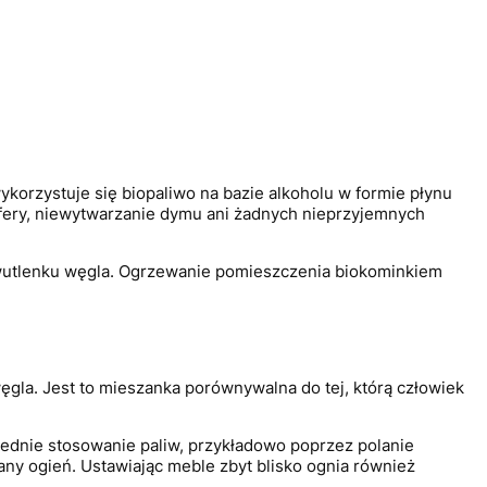
orzystuje się biopaliwo na bazie alkoholu w formie płynu
osfery, niewytwarzanie dymu ani żadnych nieprzyjemnych
 dwutlenku węgla. Ogrzewanie pomieszczenia biokominkiem
gla. Jest to mieszanka porównywalna do tej, którą człowiek
iednie stosowanie paliw, przykładowo poprzez polanie
y ogień. Ustawiając meble zbyt blisko ognia również