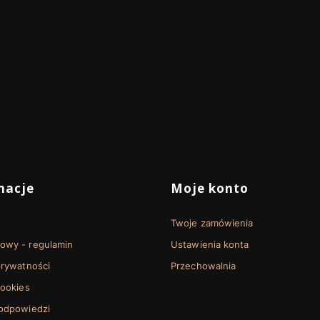
WYSYŁAMY TAK SZYBKO
JAK MOŻEMY
Sprawdź jak szybko wysyłamy
w karcie produktu
 stopce
macje
Moje konto
Twoje zamówienia
towy - regulamin
Ustawienia konta
prywatności
Przechowalnia
cookies
 odpowiedzi