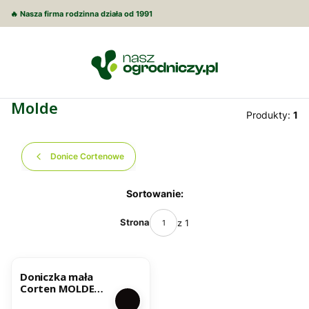
🔥 Nasza firma rodzinna działa od 1991
Molde
Produkty:
1
Donice Cortenowe
Lista produktów
Sortowanie:
Strona
z 1
Doniczka mała
Corten MOLDE
34x8x8h