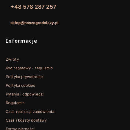
+48 578 287 257
pon. - pt. / 8:00 - 15:00
sklep@naszogrodniczy.pl
Linki w stopce
Informacje
Zwroty
Kod rabatowy - regulamin
Polityka prywatności
Polityka cookies
Pytania i odpowiedzi
Regulamin
Czas realizacji zamówienia
Czas i koszty dostawy
Formy płatności