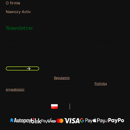
O firmie
Nawozy Activ
Newsletter
Zapisz się, aby otrzymywać najlepsze oferty i zyskać dostęp do
eksperckich porad.
Twój adres e-mail
Zapisując się, akceptujesz nasz
Regulamin
(w zakresie dotyczącym
Newslettera). Przetwarzanie danych odbywa się zgodnie z
Polityką
prywatności
.
polski
zł