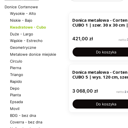
Donice Cortenowe
Wysokie - Alto
Donica metalowa - Corten
Niskie - Bajo
CUBO 1 | szer. 30 x 30 cm 
Kwadratowe - Cubo
30 cm |
Duże - Largo
Cena
421,00 zł
Wąskie - Estrecho
Geometryczne
Do koszyka
Metalowe donice miejskie
Circulo
Pierna
Donica metalowa - Corten
Triango
CUBO 5 | wys. 120 cm, szer. 120
x 120 cm |
Rapido
Depo
Cena
3 068,00 zł
Ce
2 
Planta
Epsada
Do koszyka
Movil
BDG - bez dna
Coverra - bez dna