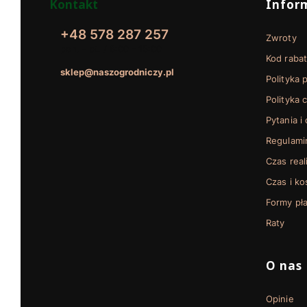
Linki w
Kontakt
Infor
+48 578 287 257
Zwroty
pon. - pt. / 8:00 - 15:00
Kod raba
sklep@naszogrodniczy.pl
Polityka 
Polityka 
Pytania i
Regulami
Czas real
Czas i k
Formy pła
Raty
O nas
Opinie