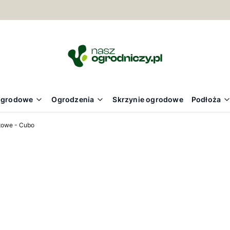
ogrodowe
Ogrodzenia
Skrzynie ogrodowe
Podłoża
towe - Cubo