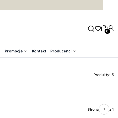
Produkty
Promocje
Kontakt
Producenci
Produkty:
5
Strona
z 1