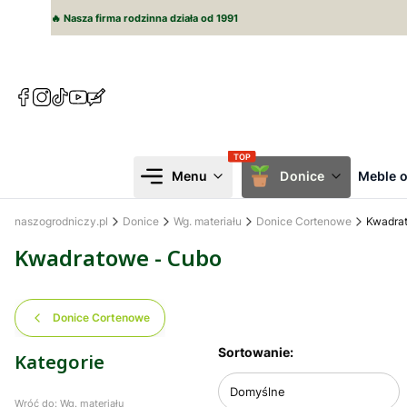
🔥 Nasza firma rodzinna działa od 1991
(Otwiera
(Otwiera
(Otwiera
(Otwiera
(Otwiera
się
się
się
się
się
w
w
w
w
w
nowej
nowej
nowej
nowej
nowej
karcie)
karcie)
karcie)
karcie)
karcie)
Menu
Donice
Meble 
naszogrodniczy.pl
Donice
Wg. materiału
Donice Cortenowe
Kwadra
Kwadratowe - Cubo
Donice Cortenowe
Lista produktów
Sortowanie:
Kategorie
Domyślne
Wróć do: Wg. materiału