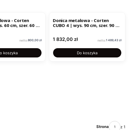
lowa - Corten
Donica metalowa - Corten
. 60 cm, szer. 60 x
CUBO 4 | wys. 90 cm, szer. 90 x
90 cm |
Cena
1 832,00 zł
Cena
Cena
800,00 zł
1 489,43 zł
o koszyka
Do koszyka
Strona
z 1