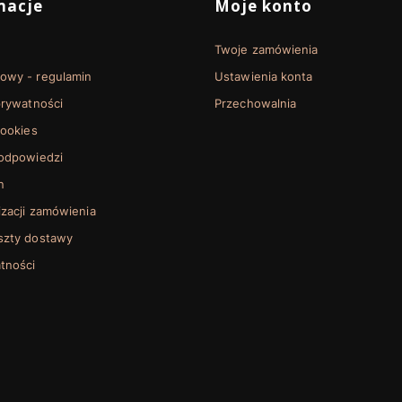
 stopce
macje
Moje konto
Twoje zamówienia
towy - regulamin
Ustawienia konta
prywatności
Przechowalnia
cookies
 odpowiedzi
n
izacji zamówienia
oszty dostawy
tności