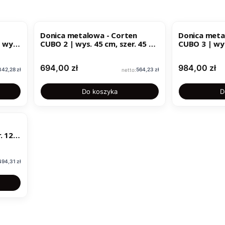
Donica metalowa - Corten
Donica meta
| wys.
CUBO 2 | wys. 45 cm, szer. 45 x
CUBO 3 | wys
45 cm |
60 cm |
Cena
Cena
694,00 zł
984,00 zł
Cena
Cena
342,28 zł
564,23 zł
Do koszyka
D
na
494,31 zł