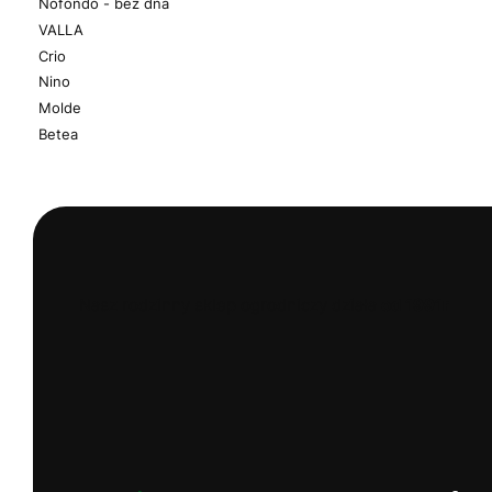
Nofondo - bez dna
VALLA
Crio
Nino
Molde
Betea
Koniec menu
Nasz rodzinny sklep ogrodniczy działa
od 1991r