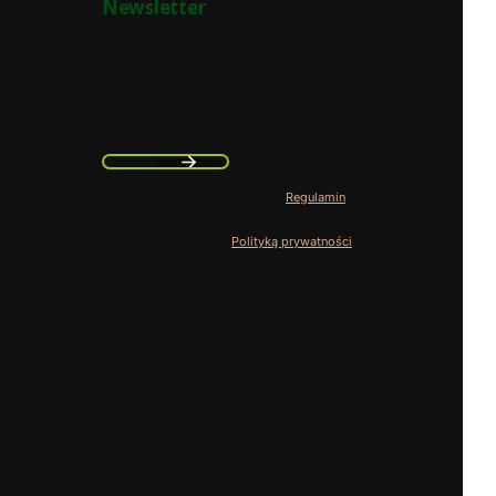
Newsletter
Zapisz się, aby otrzymywać najlepsze oferty i
zyskać dostęp do eksperckich porad.
Twój adres e-mail
Zapisując się, akceptujesz nasz
Regulamin
(w zakresie
dotyczącym Newslettera). Przetwarzanie danych
odbywa się zgodnie z
Polityką prywatności
.