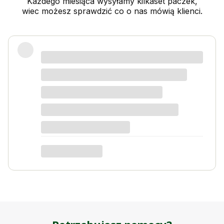
Każdego miesiąca wysyłamy kilkaset paczek,
wiec możesz sprawdzić co o nas mówią klienci.
Świetny produkt! Polecam
Kordian W
dotyczy produktu: Nawóz do kwiatów i roślin
kwitnących 1kg na 1000l wody Activ Garden