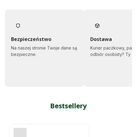
i
g
r
i
m
i
n
i
Bezpieczeństwo
Dostawa
"
Na naszej stronie Twoje dane są
Kurier paczkowy, pale
K
i
bezpieczne.
odbiór osobisty? Ty d
e
p
e
n
k
e
r
l
Bestsellery