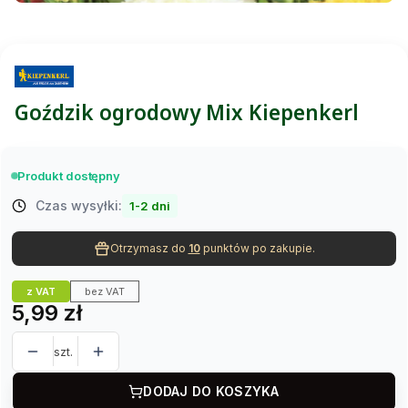
Goździk ogrodowy Mix Kiepenkerl
Produkt dostępny
Czas wysyłki:
1-2 dni
Otrzymasz do
10
punktów po zakupie.
z VAT
bez VAT
Cena
5,99 zł
szt.
DODAJ DO KOSZYKA