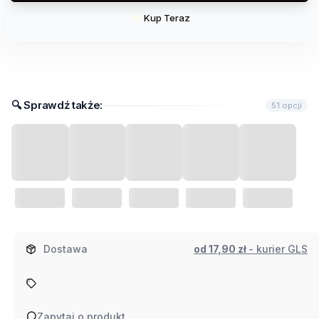
Kup Teraz
Szybki
zakup
dla
produktu
Goździk
🔍︎​ Sprawdź także:
51 opcji
ogrodowy
Mix
Kiepenkerl
Dostawa
od 17,90 zł
- kurier GLS
Zapytaj o produkt