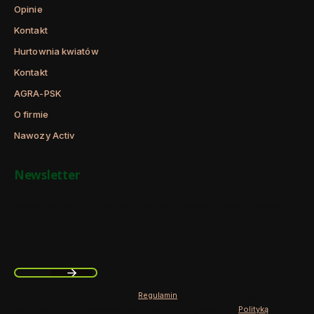
Opinie
Kontakt
Hurtownia kwiatów
Kontakt
AGRA-PSK
O firmie
Nawozy Activ
Newsletter
Zapisz się, aby otrzymywać najlepsze oferty i zyskać dostęp do
eksperckich porad.
Twój adres e-mail
Zapisując się, akceptujesz nasz
Regulamin
(w zakresie dotyczącym
Newslettera). Przetwarzanie danych odbywa się zgodnie z
Polityką