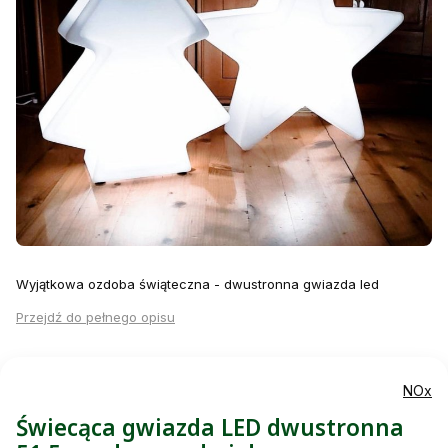
Wyjątkowa ozdoba świąteczna - dwustronna gwiazda led
Przejdź do pełnego opisu
NOx
Świecąca gwiazda LED dwustronna