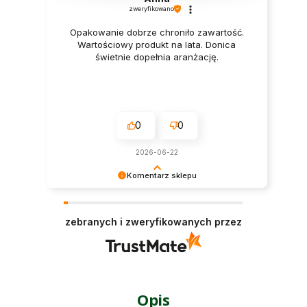
zweryfikowano
Opakowanie dobrze chroniło zawartość.
Wartościowy produkt na lata. Donica
świetnie dopełnia aranżację.
0
0
2026-06-22
Komentarz sklepu
Cieszy nas Twoja miła opinia i zaufanie.
Jesteśmy wdzięczni za tak wspaniałych klientów
zebranych i zweryfikowanych przez
jak Ty. Z pozdrowieniami, obsługa sklepu.
Opis