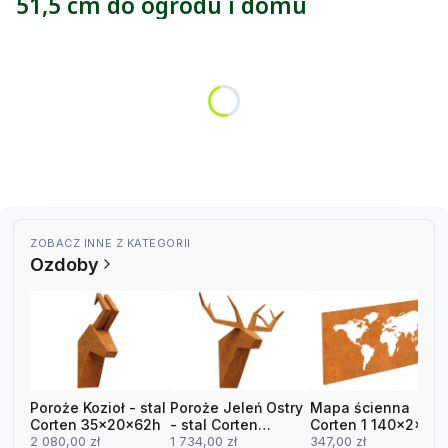
51,5 cm do ogrodu i domu
Wybierz wariant:
Poszczególne warianty mogą różnić się ceną
*
żarówka
barwa ciepła
barwa zimna
ZOBACZ INNE Z KATEGORII
Ozdoby
Poroże Kozioł - stal
Poroże Jeleń Ostry
Mapa ścienna
Corten 35x20x62h
- stal Corten
Corten 1 140x2x80
2 080,00 zł
90x70x60h
1 734,00 zł
347,00 zł