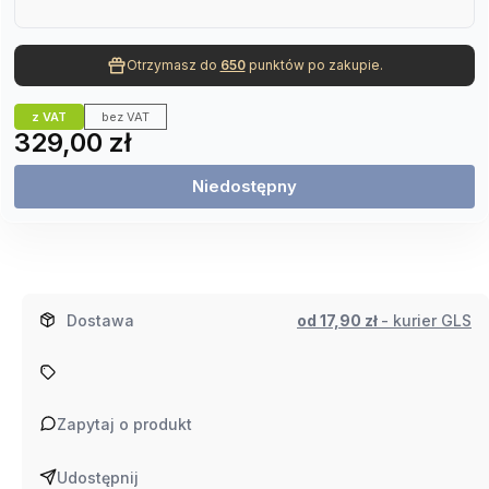
Otrzymasz do
650
punktów po zakupie.
z VAT
bez VAT
Cena
329,00 zł
Niedostępny
Dostawa
od 17,90 zł
- kurier GLS
Zapytaj o produkt
Udostępnij