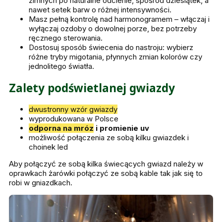
zimnych po naturalne odcienie, spośród dziesiątek, a
nawet setek barw o różnej intensywności.
Masz pełną kontrolę nad harmonogramem – włączaj i
wyłączaj ozdoby o dowolnej porze, bez potrzeby
ręcznego sterowania.
Dostosuj sposób świecenia do nastroju: wybierz
różne tryby migotania, płynnych zmian kolorów czy
jednolitego światła.
Zalety podświetlanej gwiazdy
dwustronny wzór gwiazdy
wyprodukowana w Polsce
odporna na mróz
i promienie uv
możliwość połączenia ze sobą kilku gwiazdek i
choinek led
Aby połączyć ze sobą kilka świecących gwiazd należy w
oprawkach żarówki połączyć ze sobą kable tak jak się to
robi w gniazdkach.