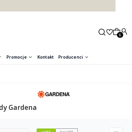
Produkty
Promocje
Kontakt
Producenci
dy Gardena
z VAT
bez VAT