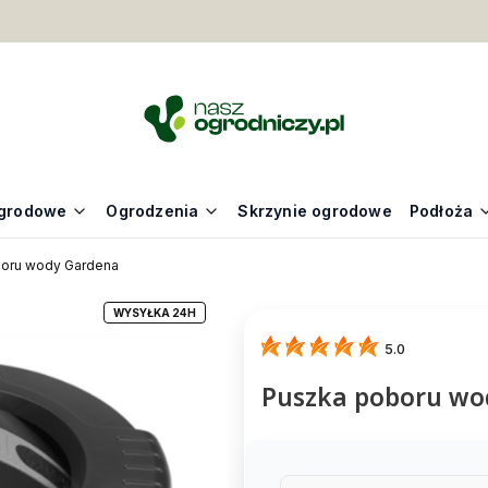
grodowe
Ogrodzenia
Skrzynie ogrodowe
Podłoża
oru wody Gardena
WYSYŁKA 24H
5.0
Puszka poboru wo