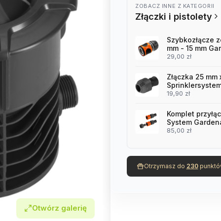
ZOBACZ INNE Z KATEGORII
Złączki i pistolety
Szybkozłącze z
mm - 15 mm Ga
29,00 zł
Złączka 25 mm 
Sprinklersyste
19,90 zł
Komplet przyłąc
System Garden
85,00 zł
Otrzymasz do
230
punktó
Otwórz galerię