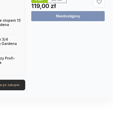
Cena
119,00 zł
Niedostępny
e stopem 13
rdena
x 3/4
m Gardena
zy Profi-
a
w po zakupie.