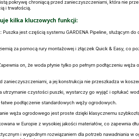
istą pokrywę chroniącą przed zanieczyszczeniami, która nie pr
ą i trwałością.
je kilka kluczowych funkcji:
e
: Puszka jest częścią systemu GARDENA Pipeline, służącym do
d ziemią za pomocą rury montażowej i złączek Quick & Easy, co
Zapewnia on, że woda płynie tylko po pełnym podłączeniu węża 
d zanieczyszczeniami, a jej konstrukcja nie przeszkadza w koszen
ia utrzymanie czystości puszki, wystarczy go wyjąć i opłukać wod
a łatwe podłączenie standardowych węży ogrodowych.
zanie węża ogrodowego jest proste dzięki klasycznemu szybkozł
owana w Europie z wysokiej jakości materiałów, co zapewnia dł
tycznym i wygodnym rozwiązaniem dla potrzeb nawadniania w ogr