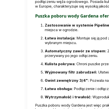
podłączeniu węża ogrodowego. Posiada kul
w Europie, charakteryzuje się wysoką jakości
Puszka poboru wody Gardena oferu
Zastosowanie w systemie Pipelin
miejsca w ogrodzie.
Łatwa instalacja
: Montuje się ją po
wybranym miejscu.
Automatyczny zawór ze stopem
: 
przerywany po jego odłączeniu.
Kulista pokrywa
: Chroni puszke prze
Wyjmowany filtr zabrudzeń
: Ułatw
Gwint zewnętrzny 3/4"
: Pozwala n
Łatwa obsługa
: Podłączenie i odłąc
Wytrzymałość i trwałość
: Wyproduk
Puszka poboru wody Gardena jest więc prak