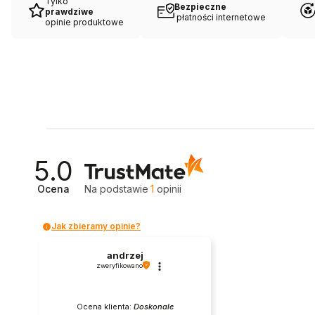
Tylko
Bezpieczne
prawdziwe
płatności internetowe
opinie produktowe
5.0
Ocena
Na podstawie
1
opinii
Jak zbieramy opinie?
andrzej
zweryfikowano
Ocena klienta:
Doskonale