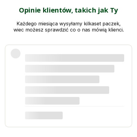
Opinie klientów, takich jak Ty
Każdego miesiąca wysyłamy kilkaset paczek,
wiec możesz sprawdzić co o nas mówią klienci.
Świetny produkt! Polecam
Kordian W
dotyczy produktu: Nawóz do kwiatów i roślin
kwitnących 1kg na 1000l wody Activ Garden