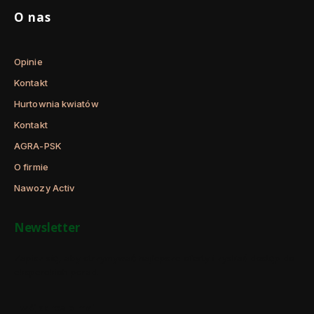
O nas
Opinie
Kontakt
Hurtownia kwiatów
Kontakt
AGRA-PSK
O firmie
Nawozy Activ
Newsletter
Zapisz się, aby otrzymywać najlepsze oferty i zyskać dostęp do
eksperckich porad.
Twój adres e-mail