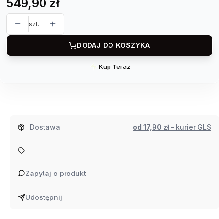
Cena
549,90 zł
szt.
DODAJ DO KOSZYKA
Kup Teraz
Szybki
zakup
dla
produktu
Podświetlana
Dostawa
od 17,90 zł
- kurier GLS
donica
39x79h
Octavia
Zapytaj o produkt
Udostępnij