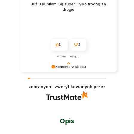
Już 8 kupiłem. Są super. Tylko trochę za
drogie
0
0
w tym miesiącu
Komentarz sklepu
Wyrazy wdzięczności za wystawioną ocenę.
Opinie klientów stanowią dla nas ważny element
zebranych i zweryfikowanych przez
procesu doskonalenia usług.
Opis