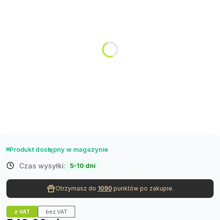
Poszczególne warianty mogą różnić się ceną
*
żarówka
barwa ciepła
barwa zimna
różne kolory RGB + pilot
(+29,90 zł)
*
kabel
Wybierz
Produkt dostępny w magazynie
Czas wysyłki:
5-10 dni
Otrzymasz do
1090
punktów po zakupie.
z VAT
bez VAT