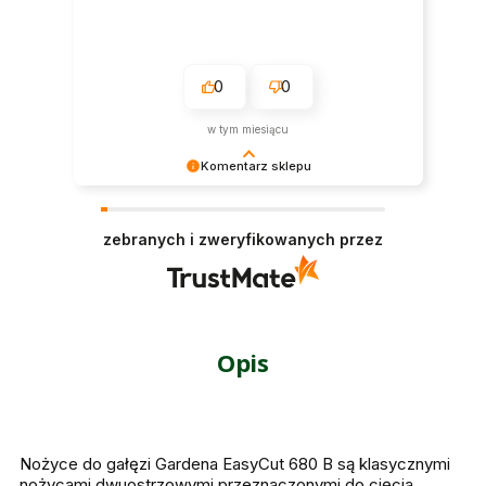
0
0
w tym miesiącu
Komentarz sklepu
Dziękujemy serdecznie za opinię 😀
zebranych i zweryfikowanych przez
Opis
Nożyce do gałęzi Gardena EasyCut 680 B są klasycznymi
nożycami dwuostrzowymi przeznaczonymi do cięcia