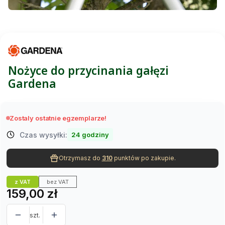
Nożyce do przycinania gałęzi
Gardena
Zostaly ostatnie egzemplarze!
Czas wysyłki:
24 godziny
Otrzymasz do
310
punktów po zakupie.
z VAT
bez VAT
Cena
159,00 zł
szt.