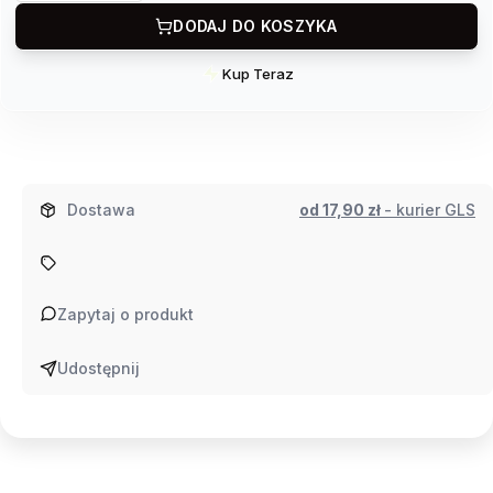
DODAJ DO KOSZYKA
Kup Teraz
Szybki
zakup
dla
produktu
Nożyce
Dostawa
od 17,90 zł
- kurier GLS
do
przycinania
gałęzi
Gardena
Zapytaj o produkt
Udostępnij