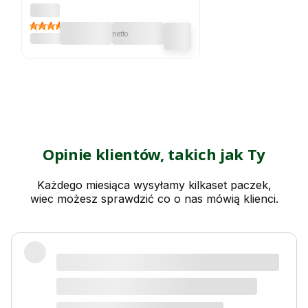
Donic
a
4.7
Molio
ETHICK
Roun
d
78x6
4h
TMO
O80
piask
owa
Opinie klientów, takich jak Ty
Każdego miesiąca wysyłamy kilkaset paczek,
wiec możesz sprawdzić co o nas mówią klienci.
Świetny produkt! Polecam
Kordian W