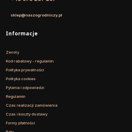
pon. - pt. / 8:00 - 15:00
sklep@naszogrodniczy.pl
Linki w stopce
Informacje
Zwroty
Kod rabatowy - regulamin
Polityka prywatności
Polityka cookies
Pytania i odpowiedzi
Regulamin
Czas realizacji zamówienia
Czas i koszty dostawy
Formy płatności
Raty