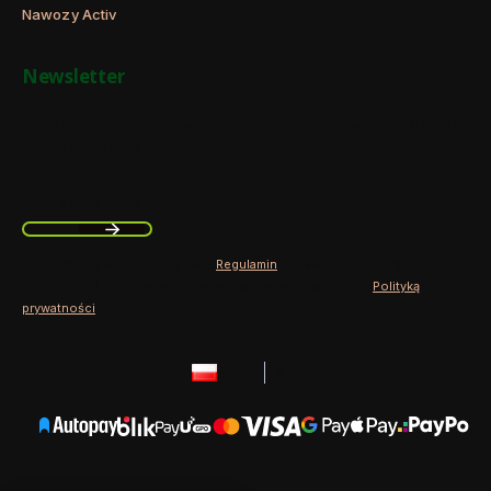
Nawozy Activ
Newsletter
Zapisz się, aby otrzymywać najlepsze oferty i zyskać dostęp do
eksperckich porad.
Twój adres e-mail
Zapisując się, akceptujesz nasz
Regulamin
(w zakresie dotyczącym
Newslettera). Przetwarzanie danych odbywa się zgodnie z
Polityką
prywatności
.
polski
zł