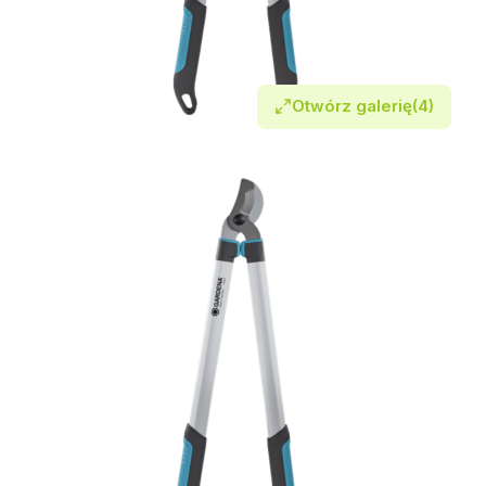
Otwórz galerię
(4)