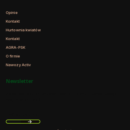
Opinie
Kontakt
Hurtownia kwiatów
Kontakt
AGRA-PSK
O firmie
Nawozy Activ
Newsletter
Zapisz się, aby otrzymywać najlepsze oferty i zyskać dostęp do
eksperckich porad.
Twój adres e-mail