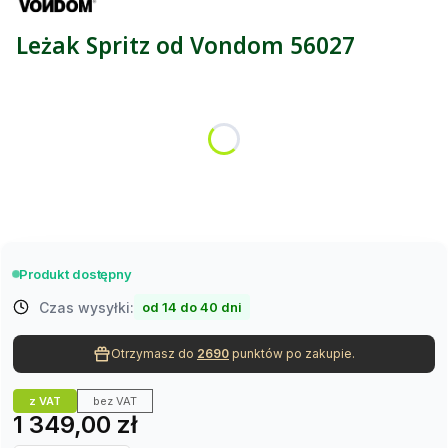
Leżak Spritz od Vondom 56027
Wybierz wariant:
Poszczególne warianty mogą różnić się ceną
*
Kolor mebli Vondom
Wybierz
Produkt dostępny
Czas wysyłki:
od 14 do 40 dni
Otrzymasz do
2690
punktów po zakupie.
z VAT
bez VAT
Cena
1 349,00 zł