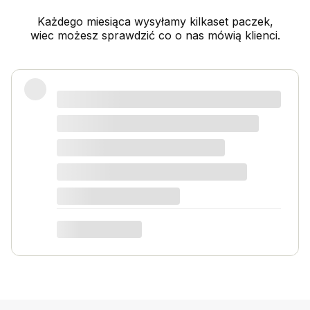
Każdego miesiąca wysyłamy kilkaset paczek,
wiec możesz sprawdzić co o nas mówią klienci.
Świetny produkt! Polecam
Kordian W
dotyczy produktu: Nawóz do kwiatów i roślin
kwitnących 1kg na 1000l wody Activ Garden