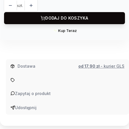
szt.
DODAJ DO KOSZYKA
Kup Teraz
Szybki
zakup
dla
produktu
Leżak
Dostawa
od 17,90 zł
- kurier GLS
Spritz
od
Vondom
56027
Zapytaj o produkt
Udostępnij