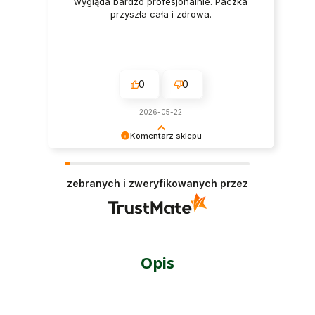
wygląda bardzo profesjonalnie. Paczka
przyszła cała i zdrowa.
0
0
2026-05-22
Komentarz sklepu
Opinie takie jak ta są dla nas niezwykle cenne.
Dziękujemy za czas poświęcony na jej
zebranych i zweryfikowanych przez
wystawienie
Opis