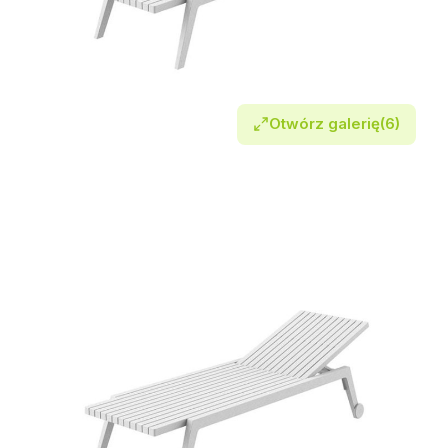
Otwórz galerię
(6)