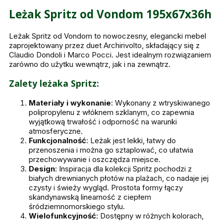
Leżak Spritz od Vondom 195x67x36h
Leżak Spritz od Vondom to nowoczesny, elegancki mebel
zaprojektowany przez duet Archirivolto, składający się z
Claudio Dondoli i Marco Pocci. Jest idealnym rozwiązaniem
zarówno do użytku wewnątrz, jak i na zewnątrz.
Zalety leżaka Spritz:
Materiały i wykonanie
: Wykonany z wtryskiwanego
polipropylenu z włóknem szklanym, co zapewnia
wyjątkową trwałość i odporność na warunki
atmosferyczne.
Funkcjonalność
: Leżak jest lekki, łatwy do
przenoszenia i można go sztaplować, co ułatwia
przechowywanie i oszczędza miejsce.
Design
: Inspiracja dla kolekcji Spritz pochodzi z
białych drewnianych płotów na plażach, co nadaje jej
czysty i świeży wygląd. Prostota formy łączy
skandynawską linearność z ciepłem
śródziemnomorskiego stylu.
Wielofunkcyjność
: Dostępny w różnych kolorach,