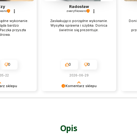
rzy
Radosław
owano
zweryfikowano
ządne wykonanie.
Zaskakująco porządne wykonanie.
Doni
ląda bardzo
Wysyłka sprawna i szybka. Donica
 Paczka przyszła
świetnie się prezentuje.
prz
zdrowa.
0
0
0
05-22
2026-06-29
rz sklepu
Komentarz sklepu
 są dla nas
Dziękujemy za tak pozytywne
Dzięk
Dziękujemy za
słowa!
tak do
a jej wystawienie
priory
Twoja
wysiłk
mamy 
Opis
zobac