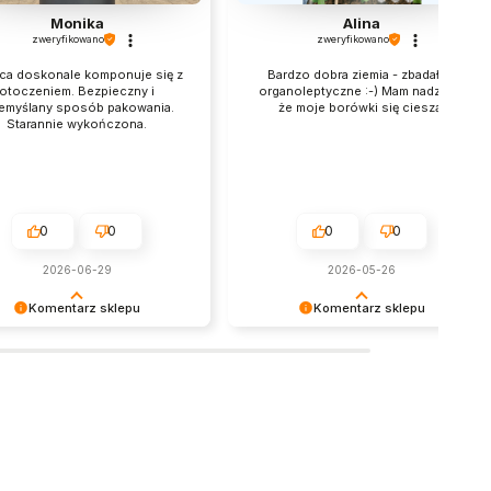
Monika
Alina
zweryfikowano
zweryfikowano
ca doskonale komponuje się z
Bardzo dobra ziemia - zbadałam
otoczeniem. Bezpieczny i
organoleptyczne :-) Mam nadzieję,
emyślany sposób pakowania.
że moje borówki się cieszą.
Starannie wykończona.
0
0
0
0
2026-06-29
2026-05-26
Komentarz sklepu
Komentarz sklepu
ujemy za pozostawienie nam
Jest nam niezmiernie miło czytać
brej opinii. Naszym
takie opinie! Dziękujemy za zaufanie
tetem jest satysfakcja klienta i
i ciepłe słowa – zapraszamy
 recenzja potwierdza nasze
ponownie! :)
i - dziękujemy raz jeszcze i
nadzieję - do szybkiego
zenia!