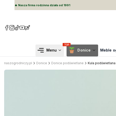
🔥 Nasza firma rodzinna działa od 1991
(Otwiera
(Otwiera
(Otwiera
(Otwiera
(Otwiera
się
się
się
się
się
w
w
w
w
w
nowej
nowej
nowej
nowej
nowej
karcie)
karcie)
karcie)
karcie)
karcie)
Menu
Donice
Meble o
naszogrodniczy.pl
Donice
Donice podświetlane
Kula podświetlana