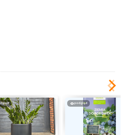
dgląd
podgląd