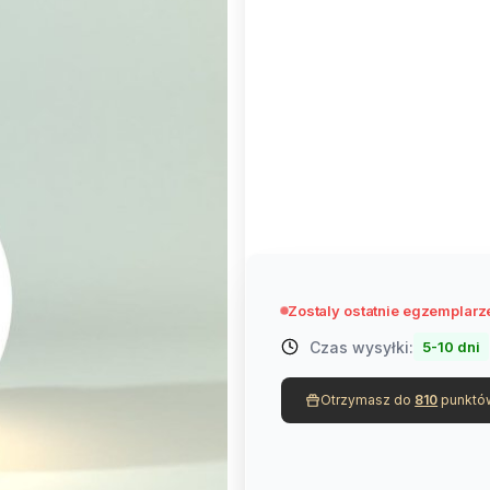
Poszczególne warianty mogą róż
*
żarówka
barwa ciepła
*
kabel
Wybierz
Zostaly ostatnie egzemplarz
Czas wysyłki:
5-10 dni
Otrzymasz do
810
punktów