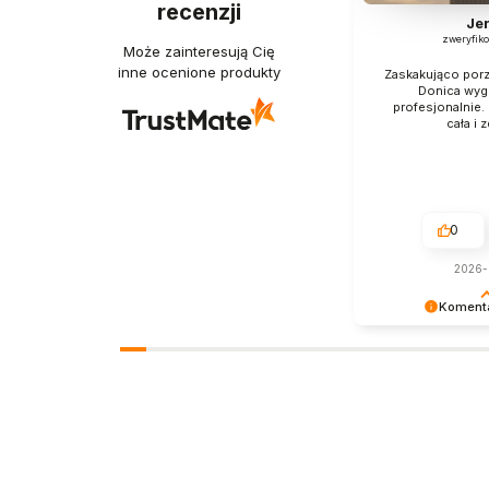
recenzji
Je
zweryfik
Może zainteresują Cię
inne ocenione produkty
Zaskakująco por
Donica wyg
profesjonalnie.
cała i 
0
2026-
Komenta
Opinie takie jak ta
niezwykle cenne. 
czas poświęcony n