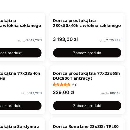
tokątna
Donica prostokątna
z włókna szklanego
230x50x40h z włókna szklanego
Cena
3 193,00 zł
Cena
Cena
1 042,28 zł
2 595,93 zł
acz produkt
Zobacz produkt
tokątna 77x23x40h
Donica prostokątna 77x23x68h
ała
DUC800T antracyt
5.0
Cena
229,00 zł
Cena
Cena
129,27 zł
186,18 zł
acz produkt
Zobacz produkt
tokątna Sardynia z
Donica Rona Line 28x30h TRL30