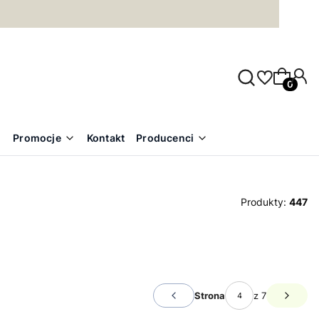
Produkty
Promocje
Kontakt
Producenci
Produkty:
447
Strona
z 7
Poprzednie produkty
Następ