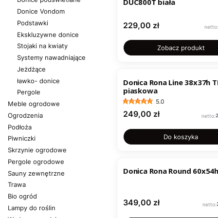
DUC800T biała
Donice Vondom
Podstawki
Cena
229,00 zł
Ekskluzywne donice
Stojaki na kwiaty
Zobacz produkt
Systemy nawadniające
Jeżdżące
ławko- donice
Donica Rona Line 38x37h 
piaskowa
Pergole
5.0
Meble ogrodowe
Cena
249,00 zł
Ogrodzenia
Podłoża
Do koszyka
Piwniczki
Skrzynie ogrodowe
Pergole ogrodowe
Donica Rona Round 60x54
Sauny zewnętrzne
Trawa
Bio ogród
Cena
349,00 zł
Lampy do roślin