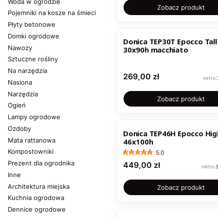
Woda w ogrodzie
Zobacz produkt
Pojemniki na kosze na śmieci
Płyty betonowe
Domki ogrodowe
Donica TEP30T Epocco Tall
Nawozy
30x90h macchiato
Sztuczne rośliny
Na narzędzia
Cena
269,00 zł
Nasiona
Narzędzia
Zobacz produkt
Ogień
Lampy ogrodowe
Ozdoby
Donica TEP46H Epocco Hig
Mata rattanowa
46x100h
Kompostowniki
5.0
Prezent dla ogrodnika
Cena
449,00 zł
Inne
Architektura miejska
Zobacz produkt
Kuchnia ogrodowa
Dennice ogrodowe