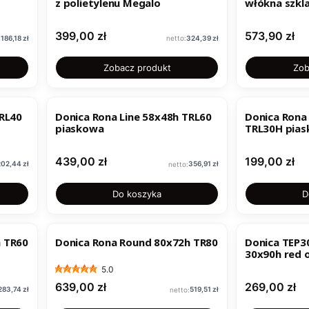
z polietylenu Megalo
włókna szkl
Cena
Cena
399,00 zł
573,90 zł
Cena
Cena
186,18 zł
324,39 zł
Zobacz produkt
Zob
TRL40
Donica Rona Line 58x48h TRL60
Donica Rona 
piaskowa
TRL30H pia
Cena
Cena
439,00 zł
199,00 zł
Cena
Cena
202,44 zł
356,91 zł
Do koszyka
D
h TR60
Donica Rona Round 80x72h TR80
Donica TEP30
30x90h r
5.0
Cena
Cena
639,00 zł
269,00 zł
Cena
Cena
283,74 zł
519,51 zł