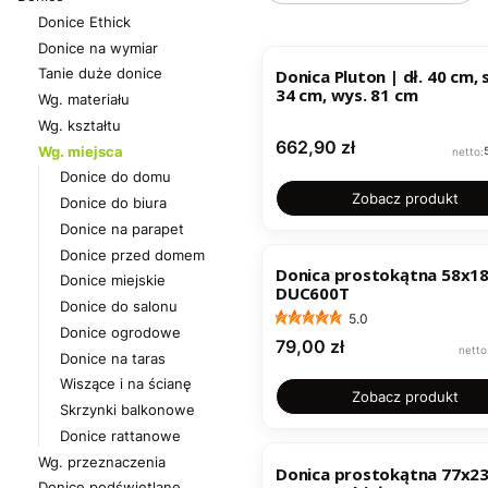
Donice Ethick
Donice na wymiar
Tanie duże donice
Donica Pluton | dł. 40 cm, s
34 cm, wys. 81 cm
Wg. materiału
Wg. kształtu
Cena
662,90 zł
Wg. miejsca
Donice do domu
Zobacz produkt
Donice do biura
Donice na parapet
Donice przed domem
Donica prostokątna 58x1
Donice miejskie
DUC600T
Donice do salonu
5.0
Donice ogrodowe
Cena
79,00 zł
Donice na taras
Wiszące i na ścianę
Zobacz produkt
Skrzynki balkonowe
Donice rattanowe
NOWOŚĆ
Wg. przeznaczenia
Donica prostokątna 77x2
Donice podświetlane