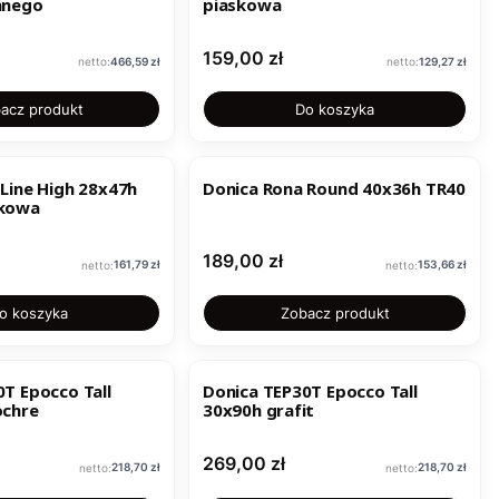
anego
piaskowa
Cena
159,00 zł
Cena
Cena
466,59 zł
129,27 zł
acz produkt
Do koszyka
Line High 28x47h
Donica Rona Round 40x36h TR40
skowa
Cena
189,00 zł
Cena
Cena
161,79 zł
153,66 zł
o koszyka
Zobacz produkt
T Epocco Tall
Donica TEP30T Epocco Tall
ed ochre
30x90h grafit
Cena
269,00 zł
Cena
Cena
218,70 zł
218,70 zł