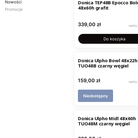
Nowości
Donica TEP48B Epocco Bol
48x60h grafit
Promocje
Koniec menu
Cena
339,00 zł
Do koszyka
NOWOŚĆ
Donica Ulpho Bowl 48x22h
TUO48B czarny węgiel
Cena
159,00 zł
Niedostępny
NOWOŚĆ
Donica Ulpho Midl 48x60h
TUO48M czarny węgiel