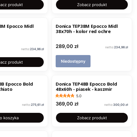
acz produkt
Zobacz produkt
8M Epocco Midl
Donica TEP38M Epocco Midl
38x70h - kolor red ochre
Cena
289,00 zł
Cena
234,96 zł
Cena
234,96 zł
Niedostępny
acz produkt
8B Epocco Bold
Donica TEP48B Epocco Bold
macchiato
48x60h - piasek - kaszmir
5.0
Cena
369,00 zł
Cena
Cena
275,61 zł
300,00 zł
o koszyka
Zobacz produkt