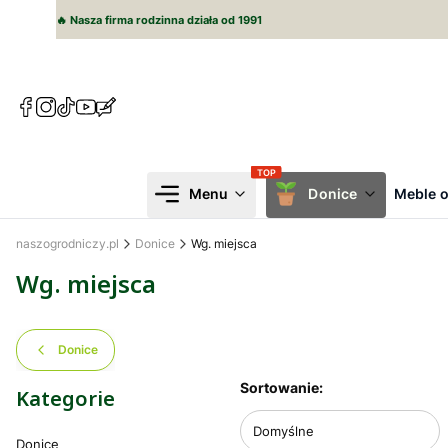
🔥 Nasza firma rodzinna działa od 1991
(Otwiera
(Otwiera
(Otwiera
(Otwiera
(Otwiera
się
się
się
się
się
w
w
w
w
w
nowej
nowej
nowej
nowej
nowej
karcie)
karcie)
karcie)
karcie)
karcie)
Menu
Donice
Meble 
naszogrodniczy.pl
Donice
Wg. miejsca
Wg. miejsca
Donice
Lista produktów
Sortowanie:
Kategorie
Domyślne
Donice