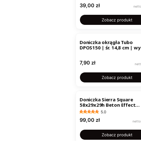
Cena
39,00 zł
Zobacz produkt
Doniczka okrągła Tubo
DPOS150 | śr. 14,8 cm | wy
cm |
Cena
7,90 zł
Zobacz produkt
Doniczka Sierra Square
58x29x29h Beton Effect
DSI600E
5.0
Cena
99,00 zł
Zobacz produkt