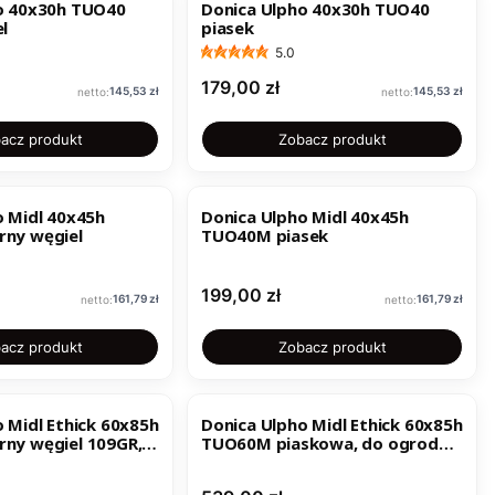
o 40x30h TUO40
Donica Ulpho 40x30h TUO40
l
piasek
5.0
Cena
179,00 zł
Cena
Cena
145,53 zł
145,53 zł
acz produkt
Zobacz produkt
o Midl 40x45h
Donica Ulpho Midl 40x45h
ny węgiel
TUO40M piasek
Cena
199,00 zł
Cena
Cena
161,79 zł
161,79 zł
acz produkt
Zobacz produkt
 Midl Ethick 60x85h
Donica Ulpho Midl Ethick 60x85h
ny węgiel 109GR,
TUO60M piaskowa, do ogrodu i
tarasu
tarasu