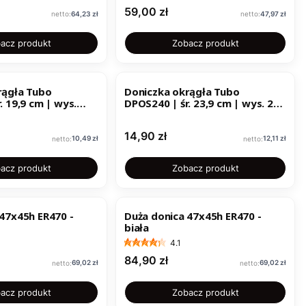
Cena
59,00 zł
Cena
Cena
64,23 zł
47,97 zł
acz produkt
Zobacz produkt
rągła Tubo
Doniczka okrągła Tubo
. 19,9 cm | wys.
DPOS240 | śr. 23,9 cm | wys. 21
cm |
Cena
14,90 zł
Cena
Cena
10,49 zł
12,11 zł
acz produkt
Zobacz produkt
47x45h ER470 -
Duża donica 47x45h ER470 -
biała
4.1
Cena
84,90 zł
Cena
Cena
69,02 zł
69,02 zł
acz produkt
Zobacz produkt