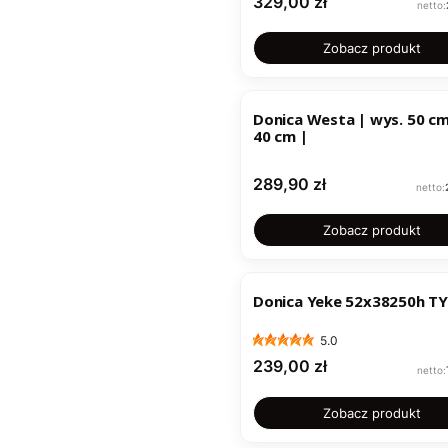
Cena
329,00 zł
Zobacz produkt
Donica Westa | wys. 50 cm 
40 cm |
Cena
289,90 zł
Zobacz produkt
Donica Yeke 52x38250h T
5.0
Cena
239,00 zł
Zobacz produkt