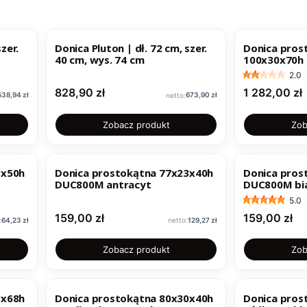
zer.
Donica Pluton | dł. 72 cm, szer.
Donica pros
40 cm, wys. 74 cm
100x30x70h 
2.0
Cena
Cena
828,90 zł
1 282,00 zł
Cena
Cena
538,94 zł
673,90 zł
Zobacz produkt
Zob
NOWOŚĆ
8x50h
Donica prostokątna 77x23x40h
Donica pros
DUC800M antracyt
DUC800M bi
5.0
Cena
Cena
159,00 zł
159,00 zł
Cena
Cena
64,23 zł
129,27 zł
Zobacz produkt
Zob
3x68h
Donica prostokątna 80x30x40h
Donica pros