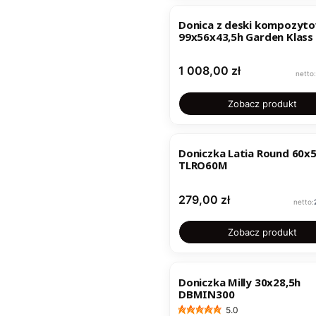
Donica z deski kompozyto
99x56x43,5h Garden Klass 
Cena
1 008,00 zł
Zobacz produkt
Doniczka Latia Round 60x
TLRO60M
Cena
279,00 zł
Zobacz produkt
Doniczka Milly 30x28,5h
DBMIN300
5.0