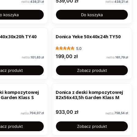
Cena
539,00 zł
Cena
Cena
438,21 zł
438,21 zł
o koszyka
Do koszyka
 40x30x20h TY40
Donica Yeke 50x40x24h TY50
5.0
Cena
199,00 zł
Cena
Cena
101,63 zł
161,79 zł
acz produkt
Zobacz produkt
ski kompozytowej
Donica z deski kompozytowej
 Garden Klass S
82x56x43,5h Garden Klass M
Cena
933,00 zł
Cena
Cena
704,07 zł
758,54 zł
acz produkt
Zobacz produkt