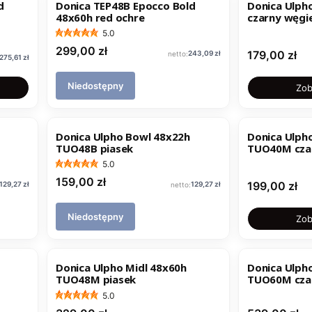
d
Donica TEP48B Epocco Bold
Donica Ulph
48x60h red ochre
czarny węgie
5.0
Cena
299,00 zł
Cena
Cena
179,00 zł
243,09 zł
Cena
275,61 zł
Niedostępny
Zob
NOWOŚĆ
Donica Ulpho Bowl 48x22h
Donica Ulph
TUO48B piasek
TUO40M czar
5.0
Cena
159,00 zł
Cena
Cena
Cena
199,00 zł
129,27 zł
129,27 zł
Niedostępny
Zob
Donica Ulpho Midl 48x60h
Donica Ulpho
TUO48M piasek
TUO60M czar
do ogrodu i 
5.0