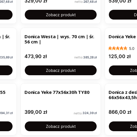
Cena
Cena
329,00 zł
539,00 zł
Cena
Cena
267,48 zł
267,48 zł
Zobacz produkt
D
| śr.
Donica Westa | wys. 70 cm | śr.
Donica Yeke
56 cm |
5.0
Cena
Cena
473,90 zł
125,00 zł
Cena
Cena
235,69 zł
385,28 zł
Zobacz produkt
Zob
Y55
Donica Yeke 77x56x30h TY80
Donica z de
66x56x43,5h
Cena
Cena
399,00 zł
866,00 zł
Cena
Cena
194,31 zł
324,39 zł
Zobacz produkt
Zob