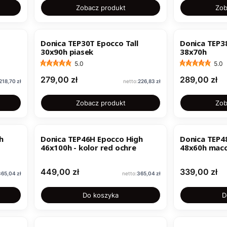
Zobacz produkt
Zob
Donica TEP30T Epocco Tall
Donica TEP3
30x90h piasek
38x70h
5.0
5.0
Cena
Cena
279,00 zł
289,00 zł
Cena
Cena
218,70 zł
226,83 zł
Zobacz produkt
Zob
h
Donica TEP46H Epocco High
Donica TEP4
46x100h - kolor red ochre
48x60h 
Cena
Cena
449,00 zł
339,00 zł
Cena
Cena
365,04 zł
365,04 zł
Do koszyka
D
NOWOŚĆ