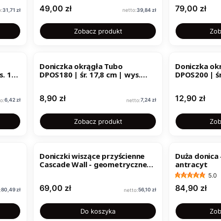
Cena
Cena
49,00 zł
79,00 zł
Cena
Cena
31,71 zł
39,84 zł
Zobacz produkt
Zob
Doniczka okrągła Tubo
Doniczka ok
s. 13
DPOS180 | śr. 17,8 cm | wys.
DPOS200 | śr
15,7 cm |
17,7 cm |
Cena
Cena
8,90 zł
12,90 zł
Cena
Cena
6,42 zł
7,24 zł
Zobacz produkt
Zob
BESTSELLER
Doniczki wiszące przyścienne
Duża donica 
Cascade Wall - geometryczne
antracyt
plastikowe doniczki
5.0
Cena
Cena
69,00 zł
84,90 zł
Cena
Cena
80,49 zł
56,10 zł
Do koszyka
Zob