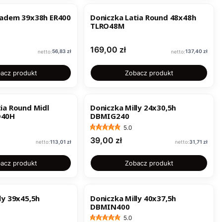
ładem 39x38h ER400
Doniczka Latia Round 48x48h
TLRO48M
Cena
169,00 zł
Cena
Cena
56,83 zł
137,40 zł
acz produkt
Zobacz produkt
ia Round Midl
Doniczka Milly 24x30,5h
O40H
DBMIG240
5.0
Cena
39,00 zł
Cena
Cena
113,01 zł
31,71 zł
acz produkt
Zobacz produkt
ly 39x45,5h
Doniczka Milly 40x37,5h
DBMIN400
5.0