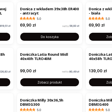
wej
Donica z wkładem 39x38h ER400
Donica z wk
L
- antracyt
- biała
5.0
5.0
Cena
Cena
69,90 zł
69,90 zł
Cena
Cena
819,51 zł
56,83 zł
Do koszyka
Zob
58h
Doniczka Latia Round Midl
Doniczka Lat
40x40h TLRO40M
40x58h TLR
Cena
Cena
99,00 zł
139,00 zł
Cena
Cena
226,83 zł
80,49 zł
Zobacz produkt
Zob
Doniczka Milly 30x36,5h
Doniczka Mil
DBMIG300
DBMIG400
5.0
5.0