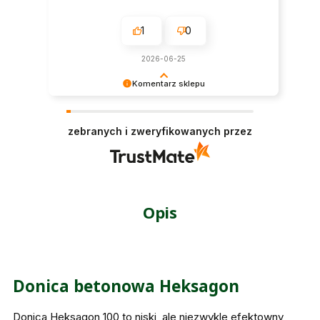
1
0
2026-06-25
Komentarz sklepu
Cieszy nas Twoja miła opinia i zaufanie.
Jesteśmy wdzięczni za tak wspaniałych klientów
zebranych i zweryfikowanych przez
jak Ty. Z pozdrowieniami, obsługa sklepu.
Opis
Donica betonowa Heksagon
Donica Heksagon 100 to niski, ale niezwykle efektowny