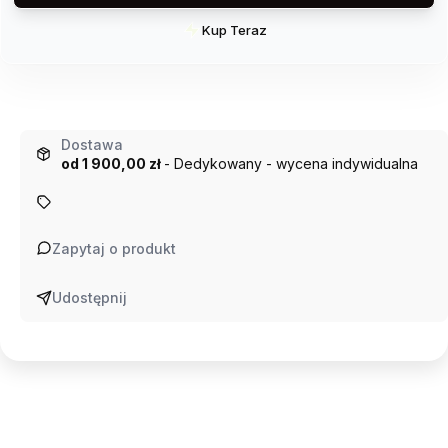
Kup Teraz
Szybki
zakup
dla
produktu
Donica
Dostawa
betonowa
od 1 900,00 zł
- Dedykowany - wycena indywidualna
Heksagon
100x86x40h
Zapytaj o produkt
Udostępnij