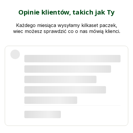
Opinie klientów, takich jak Ty
Każdego miesiąca wysyłamy kilkaset paczek,
wiec możesz sprawdzić co o nas mówią klienci.
Świetny produkt! Polecam
Kordian W
dotyczy produktu: Nawóz do kwiatów i roślin
kwitnących 1kg na 1000l wody Activ Garden