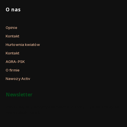
O nas
Opinie
Kontakt
Hurtownia kwiatów
Kontakt
AGRA-PSK
O firmie
Nawozy Activ
Newsletter
Zapisz się, aby otrzymywać najlepsze oferty i zyskać dostęp do
eksperckich porad.