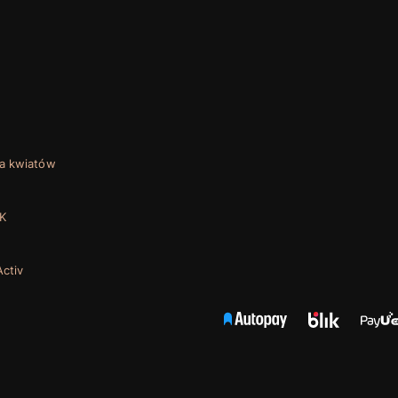
a kwiatów
K
ctiv