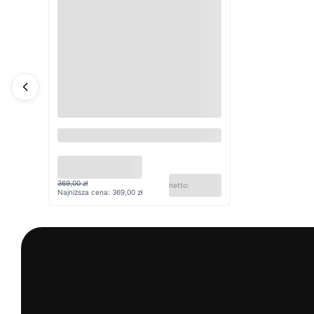
Donica rattanowa | wys. 34 cm
| szer. 25 cm | dł. 98 cm |
369,00 zł
Najniższa cena:
369,00 zł
Nasz rodzinny sklep ogrodniczy działa
od 1991r