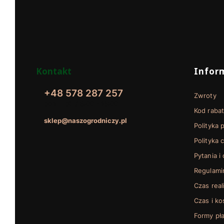
Linki w
Kontakt
Infor
+48 578 287 257
Zwroty
pon. - pt. / 8:00 - 15:00
Kod raba
sklep@naszogrodniczy.pl
Polityka 
Polityka 
Pytania i
Regulami
Czas real
Czas i k
Formy pła