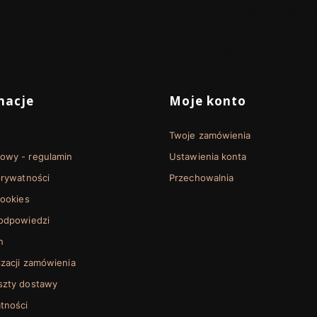
WYSYŁAMY TAK SZYBKO
JAK MOŻEMY
Sprawdź jak szybko wysyłamy
w karcie produktu
 stopce
macje
Moje konto
Twoje zamówienia
towy - regulamin
Ustawienia konta
prywatności
Przechowalnia
cookies
 odpowiedzi
n
izacji zamówienia
oszty dostawy
tności