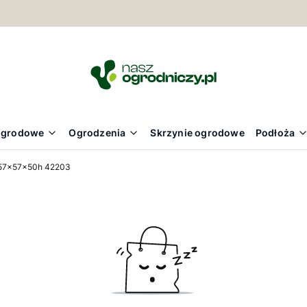
ogrodowe
Ogrodzenia
Skrzynie ogrodowe
Podłoża
 57x57x50h 42203