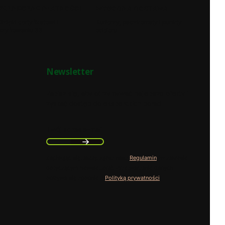
BEZPIECZNE PŁATNOŚCI
WYGODNA DOSTAWA
Dzięki certyfikatowi i
Kurierzy, paczkomaty i punkty
szyfrowaniu SSL
odbioru
Newsletter
Zapisz się, aby otrzymywać najlepsze oferty i
zyskać dostęp do eksperckich porad.
Twój adres e-mail
Zapisując się, akceptujesz nasz
Regulamin
(w zakresie
dotyczącym Newslettera). Przetwarzanie danych
odbywa się zgodnie z
Polityką prywatności
.