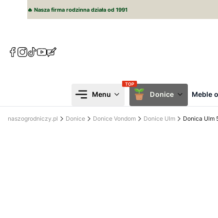
🔥 Nasza firma rodzinna działa od 1991
(Otwiera
(Otwiera
(Otwiera
(Otwiera
(Otwiera
się
się
się
się
się
w
w
w
w
w
nowej
nowej
nowej
nowej
nowej
karcie)
karcie)
karcie)
karcie)
karcie)
Menu
Donice
Meble 
naszogrodniczy.pl
Donice
Donice Vondom
Donice Ulm
Donica Ulm