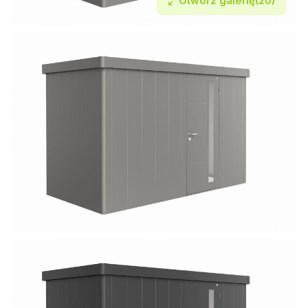
Otwórz galerię
(20)