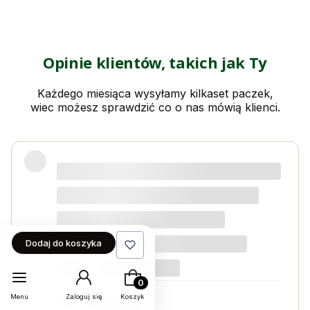
O80
piask
owa
Opinie klientów, takich jak Ty
Każdego miesiąca wysyłamy kilkaset paczek,
wiec możesz sprawdzić co o nas mówią klienci.
Świetny produkt! Polecam
Kordian W
dotyczy produktu: Nawóz do kwiatów i roślin
kwitnących 1kg na 1000l wody Activ Garden
Dodaj do koszyka
Produkty w koszyku: 0. Zobacz szczeg
Menu
Zaloguj się
Koszyk