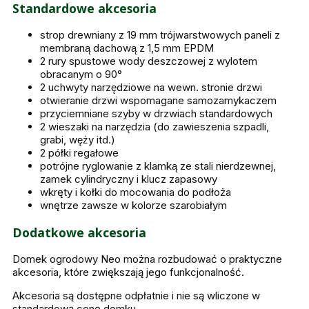
Standardowe akcesoria
strop drewniany z 19 mm trójwarstwowych paneli z
membraną dachową z 1,5 mm EPDM
2 rury spustowe wody deszczowej z wylotem
obracanym o 90°
2 uchwyty narzędziowe na wewn. stronie drzwi
otwieranie drzwi wspomagane samozamykaczem
przyciemniane szyby w drzwiach standardowych
2 wieszaki na narzędzia (do zawieszenia szpadli,
grabi, węży itd.)
2 półki regałowe
potrójne ryglowanie z klamką ze stali nierdzewnej,
zamek cylindryczny i klucz zapasowy
wkręty i kołki do mocowania do podłoża
wnętrze zawsze w kolorze szarobiałym
Dodatkowe akcesoria
Domek ogrodowy Neo można rozbudować o praktyczne
akcesoria, które zwiększają jego funkcjonalność.
Akcesoria są dostępne odpłatnie i nie są wliczone w
standardową cenę domku.