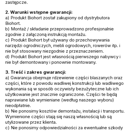
zastępcze.
2. Warunki wstępne gwarancji:
a) Produkt Biohort został zakupiony od dystrybutora
Biohort.
b) Montaż / składanie przeprowadzono profesjonalnie
zgodnie z załączoną instrukcją montażu.
c) Produkt Biohort był używany do przechowywania
narzędzi ogrodniczych, mebli ogrodowych, rowerów itp. i
nie był stosowany niezgodnie z przeznaczeniem.
d) Produkt Biohort jest własnością pierwszego nabywcy i
nie był demontowany i ponownie montowany.
3. Treść i zakres gwarancji:
a) Gwarancja obejmuje rdzewienie części blaszanych oraz
części, które z powodu wadliwej konstrukcji lub wadliwego
wykonania są w sposób oczywisty bezużyteczne lub ich
użytkowanie jest znacznie ograniczone. Części te będą
naprawiane lub wymieniane (według naszego wyboru)
nieodpłatnie.
b) Nie ponosimy kosztów demontażu, instalacji i transportu.
Wymienione części stają się naszą własnością lub są
utylizowane przez klienta.
c) Nie ponosimy odpowiedzialności za ewentualne szkody