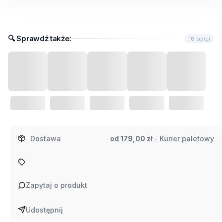
dla
produktu
Domek
🔍︎​ Sprawdź także:
16 opcji
ogrodowy
Neo
1D
348x180x222h
20
lat
gwarancji!
Dostawa
od 179,00 zł
- Kurier paletowy
Zapytaj o produkt
Udostępnij