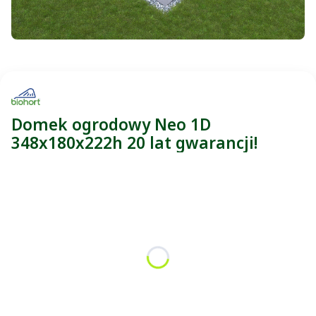
Domek ogrodowy Neo 1D
348x180x222h 20 lat gwarancji!
Wybierz wariant:
Poszczególne warianty mogą różnić się ceną
*
Kolor
Wybierz
Zamontujmy podwójne drzwi
(+1 410,00 zł)
Opcjonalne
Dodajmy dodatkowe pojedyncze drzwi
(+2 920,00 zł)