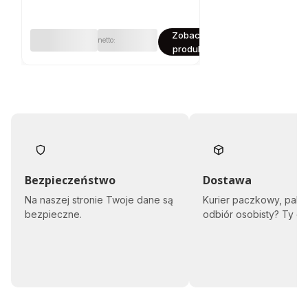
D
o
Zobacz
m
BIOHORT
e
produkt
k
o
g
r
o
d
o
w
y
N
e
Bezpieczeństwo
Dostawa
o
Na naszej stronie Twoje dane są
Kurier paczkowy, pale
3
B
bezpieczne.
odbiór osobisty? Ty d
2
3
6
x
2
9
2
x