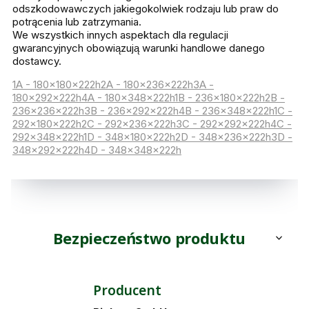
odszkodowawczych jakiegokolwiek rodzaju lub praw do
potrącenia lub zatrzymania.
We wszystkich innych aspektach dla regulacji
gwarancyjnych obowiązują warunki handlowe danego
dostawcy.
1A - 180x180x222h
2A - 180x236x222h
3A -
180x292x222h
4A - 180x348x222h
1B - 236x180x222h
2B -
236x236x222h
3B - 236x292x222h
4B - 236x348x222h
1C -
292x180x222h
2C - 292x236x222h
3C - 292x292x222h
4C -
292x348x222h
1D - 348x180x222h
2D - 348x236x222h
3D -
348x292x222h
4D - 348x348x222h
Bezpieczeństwo produktu
Producent