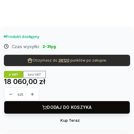
Opcjonalne
Dodajmy dodatkowe podwójne drzwi
(+4 630,00 zł)
Opcjonalne
Produkt dostępny
Czas wysyłki:
2-3tyg
Otrzymasz do
36120
punktów po zakupie.
z VAT
bez VAT
Cena
18 060,00 zł
szt.
DODAJ DO KOSZYKA
Kup Teraz
Szybki
zakup