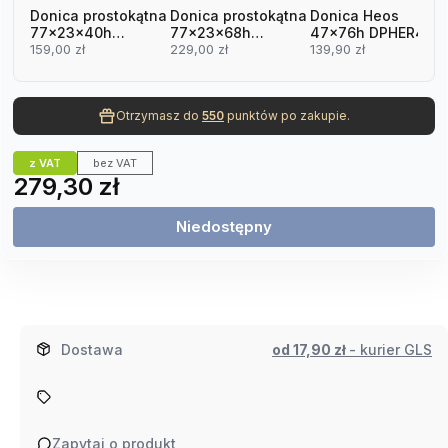
Donica prostokątna
Donica prostokątna
Donica Heos
77x23x40h
77x23x68h
47x76h DPHER470
DUC800M antracyt
159,00 zł
DUC800T biała
229,00 zł
antracyt
139,90 zł
Otrzymasz do
550
punktów po zakupie.
z VAT
bez VAT
Cena
279,30 zł
Niedostępny
Dostawa
od 17,90 zł
- kurier GLS
Zapytaj o produkt