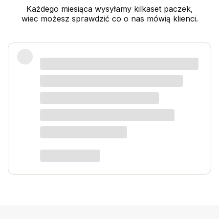
Każdego miesiąca wysyłamy kilkaset paczek,
wiec możesz sprawdzić co o nas mówią klienci.
Świetny produkt! Polecam
Kordian W
dotyczy produktu: Nawóz do kwiatów i roślin
kwitnących 1kg na 1000l wody Activ Garden