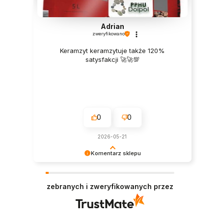
Adrian
zweryfikowano
Keramzyt keramzytuje także 120%
satysfakcji 🚀🚀💯
0
0
2026-05-21
Komentarz sklepu
Bardzo cieszy nas Twoja świetna recenzja!
Ciężko pracujemy, aby sprostać wymaganiom
zebranych i zweryfikowanych przez
klientów takich jak Ty i jesteśmy zadowoleni, że
nam się udało. Mamy nadzieję, że do nas wrócisz
:) Pozdrawiamy