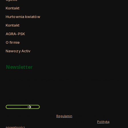
Kontakt
Hurtownia kwiatów
Kontakt
AGRA-PSK
O firmie
Nawozy Activ
Newsletter
Zapisz się, aby otrzymywać najlepsze oferty i zyskać dostęp do
eksperckich porad.
Twój adres e-mail
Zapisując się, akceptujesz nasz
Regulamin
(w zakresie dotyczącym
Newslettera). Przetwarzanie danych odbywa się zgodnie z
Polityką
prywatności
.