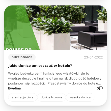
23-04-2022
DUŻE DONICE
Jakie donice umieszczać w hotelu?
Wygląd budynku pełni funkcję jego wizytówki, ale to
wnętrze decyduje finalnie o tym na jak długo gość hotelowy
postanowi się rozgościć. Przedstawiamy donice do hotelu
znacznie podnoszące atrakcyjność przestrzeni otwartych
Ewelina
0
oraz pomieszczeń wewnątrz budynku.
aranżacja biura
donice biurowe
wysoka donica