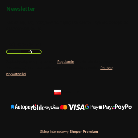
Newsletter
Zapisz się, aby otrzymywać najlepsze oferty i zyskać dostęp do
eksperckich porad.
Twój adres e-mail
Zapisując się, akceptujesz nasz
Regulamin
(w zakresie dotyczącym
Newslettera). Przetwarzanie danych odbywa się zgodnie z
Polityką
prywatności
.
polski
zł
Sklep internetowy
Shoper Premium