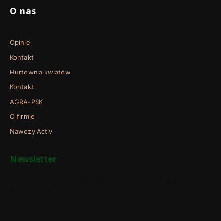
O nas
Opinie
Kontakt
Hurtownia kwiatów
Kontakt
AGRA-PSK
O firmie
Nawozy Activ
Newsletter
Zapisz się, aby otrzymywać najlepsze oferty i zyskać dostęp do
eksperckich porad.
Twój adres e-mail